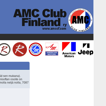
ät sen mukana).
misoftan osoite on
nolla neljä nolla, 7087