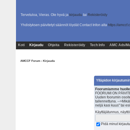
Tervetuloa, Vieras. Ole hyvä ja
kirjaudu
tai
Rekisteröidy
Yhdistyksen päivitetyt säännöt löydät Contact Infon alta
https://amccf.
Koti
Kirjaudu
Ohjeita
Rekisteröidy
Tech Info
AMC Ads/Ma
AMCCF Forum
› Kirjaudu
Ylläpidon kirjautumi
Foorumiamme huolleta
FOORUMI ON PÄIVITET
Uuden foorumin osoite
tallennettuna. -->Mik
neljä kasi kuus" tai e
Käyttäjätunnus, näyttö
Pidä minut kirjau