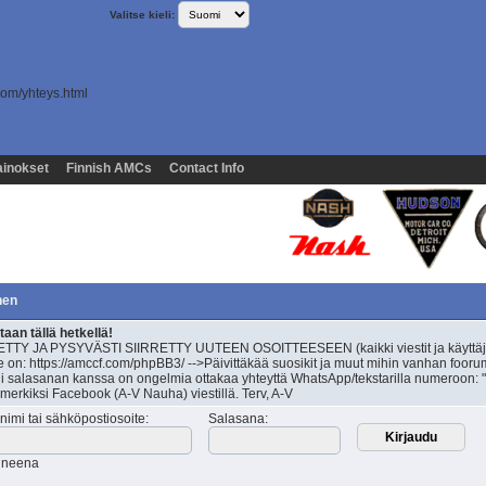
Valitse kieli:
com/yhteys.html
inokset
Finnish AMCs
Contact Info
nen
an tällä hetkellä!
TY JA PYSYVÄSTI SIIRRETTY UUTEEN OSOITTEESEEN (kaikki viestit ja käyttäj
 on: https://amccf.com/phpBB3/ -->Päivittäkää suosikit ja muut mihin vanhan fooru
äli salasanan kanssa on ongelmia ottakaa yhteyttä WhatsApp/tekstarilla numeroon: "
simerkiksi Facebook (A-V Nauha) viestillä. Terv, A-V
nimi tai sähköpostiosoite
:
Salasana
:
tuneena