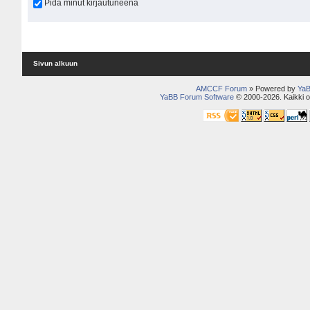
Pidä minut kirjautuneena
Sivun alkuun
AMCCF Forum
» Powered by
YaB
YaBB Forum Software
© 2000-2026. Kaikki o