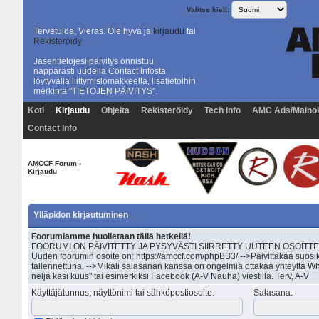
Valitse kieli:
Tervetuloa, Vieras. Ole hyvä ja
kirjaudu
tai
Rekisteröidy
Jäsentietojesi päivitys onnistuu
näppärästi uudella Contact Infosta
löytyvällä liittymislomakkeella, lisätietoihin
merkintä "TIETOJEN PÄIVITYS".
Koti
Kirjaudu
Ohjeita
Rekisteröidy
Tech Info
AMC Ads/Maino
Contact Info
AMCCF Forum
›
Kirjaudu
Ylläpidon kirjautuminen
Foorumiamme huolletaan tällä hetkellä!
FOORUMI ON PÄIVITETTY JA PYSYVÄSTI SIIRRETTY UUTEEN OSOITTEESEEN 
Uuden foorumin osoite on: https://amccf.com/phpBB3/ -->Päivittäkää suosik
tallennettuna. -->Mikäli salasanan kanssa on ongelmia ottakaa yhteyttä Wh
neljä kasi kuus" tai esimerkiksi Facebook (A-V Nauha) viestillä. Terv, A-V
Käyttäjätunnus, näyttönimi tai sähköpostiosoite
:
Salasana
: