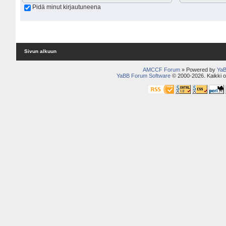
Pidä minut kirjautuneena
Sivun alkuun
AMCCF Forum
» Powered by
YaB
YaBB Forum Software
© 2000-2026. Kaikki o