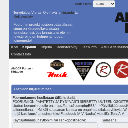
Valitse kieli:
Tervetuloa, Vieras. Ole hyvä ja
kirjaudu
tai
Rekisteröidy
Foorumin projektit osioon päästäksesi,
sinun on kirjauduttava sisään
tunnuksellasi. Jos tunnusta ei ole niin
rekisteröinti on helppo ja nopea
toimenpide!
Koti
Kirjaudu
Ohjeita
Rekisteröidy
Tech Info
AMC Ads/Maino
Contact Info
AMCCF Forum
›
Kirjaudu
Ylläpidon kirjautuminen
Foorumiamme huolletaan tällä hetkellä!
FOORUMI ON PÄIVITETTY JA PYSYVÄSTI SIIRRETTY UUTEEN OSOITTEESEEN 
Uuden foorumin osoite on: https://amccf.com/phpBB3/ -->Päivittäkää suosik
tallennettuna. -->Mikäli salasanan kanssa on ongelmia ottakaa yhteyttä Wh
neljä kasi kuus" tai esimerkiksi Facebook (A-V Nauha) viestillä. Terv, A-V
Käyttäjätunnus, näyttönimi tai sähköpostiosoite
:
Salasana
: