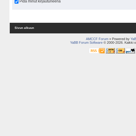
Pidä minut kirjautuneena
Sivun alkuun
AMCCF Forum
» Powered by
YaB
YaBB Forum Software
© 2000-2026. Kaikki o