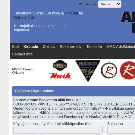
Valitse kieli:
Tervetuloa, Vieras. Ole hyvä ja
kirjaudu
tai
Rekisteröidy
Kerhojulkaisu kaipaa juttuja - saa
kirjoittaa!
Koti
Kirjaudu
Ohjeita
Rekisteröidy
Tech Info
AMC Ads/Maino
Contact Info
AMCCF Forum
›
Kirjaudu
Ylläpidon kirjautuminen
Foorumiamme huolletaan tällä hetkellä!
FOORUMI ON PÄIVITETTY JA PYSYVÄSTI SIIRRETTY UUTEEN OSOITTEESEEN 
Uuden foorumin osoite on: https://amccf.com/phpBB3/ -->Päivittäkää suosik
tallennettuna. -->Mikäli salasanan kanssa on ongelmia ottakaa yhteyttä Wh
neljä kasi kuus" tai esimerkiksi Facebook (A-V Nauha) viestillä. Terv, A-V
Käyttäjätunnus, näyttönimi tai sähköpostiosoite
:
Salasana
: