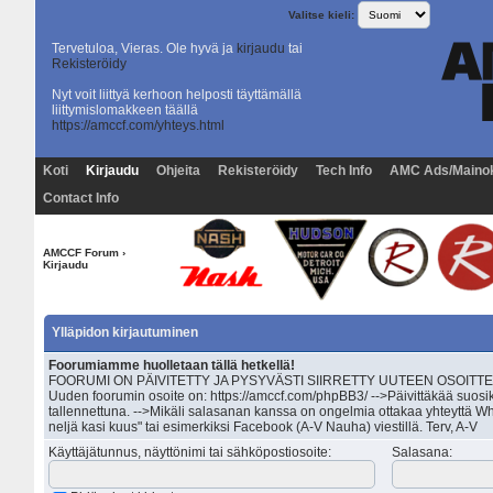
Valitse kieli:
Tervetuloa, Vieras. Ole hyvä ja
kirjaudu
tai
Rekisteröidy
Nyt voit liittyä kerhoon helposti täyttämällä
liittymislomakkeen täällä
https://amccf.com/yhteys.html
Koti
Kirjaudu
Ohjeita
Rekisteröidy
Tech Info
AMC Ads/Maino
Contact Info
AMCCF Forum
›
Kirjaudu
Ylläpidon kirjautuminen
Foorumiamme huolletaan tällä hetkellä!
FOORUMI ON PÄIVITETTY JA PYSYVÄSTI SIIRRETTY UUTEEN OSOITTEESEEN 
Uuden foorumin osoite on: https://amccf.com/phpBB3/ -->Päivittäkää suosik
tallennettuna. -->Mikäli salasanan kanssa on ongelmia ottakaa yhteyttä Wh
neljä kasi kuus" tai esimerkiksi Facebook (A-V Nauha) viestillä. Terv, A-V
Käyttäjätunnus, näyttönimi tai sähköpostiosoite
:
Salasana
: