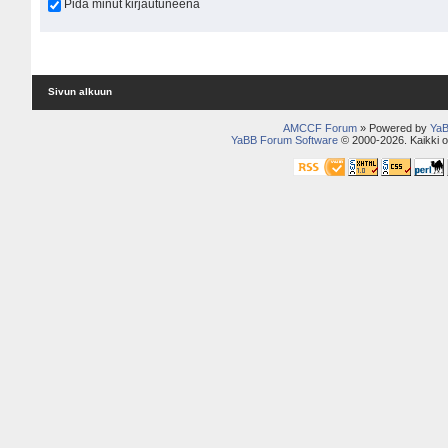
Pidä minut kirjautuneena
Sivun alkuun
AMCCF Forum
» Powered by
YaB
YaBB Forum Software
© 2000-2026. Kaikki o