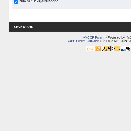
Pidä minut kirjautuneena
Sivun alkuun
AMCCF Forum
» Powered by
YaB
YaBB Forum Software
© 2000-2026. Kaikki o