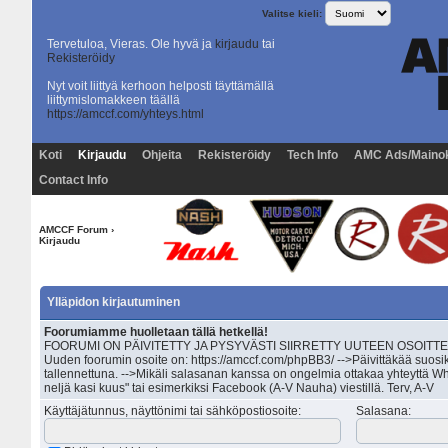
Valitse kieli:
Tervetuloa, Vieras. Ole hyvä ja
kirjaudu
tai
Rekisteröidy
Nyt voit liittyä kerhoon helposti täyttämällä
liittymislomakkeen täällä
https://amccf.com/yhteys.html
Koti
Kirjaudu
Ohjeita
Rekisteröidy
Tech Info
AMC Ads/Maino
Contact Info
AMCCF Forum
›
Kirjaudu
Ylläpidon kirjautuminen
Foorumiamme huolletaan tällä hetkellä!
FOORUMI ON PÄIVITETTY JA PYSYVÄSTI SIIRRETTY UUTEEN OSOITTEESEEN 
Uuden foorumin osoite on: https://amccf.com/phpBB3/ -->Päivittäkää suosik
tallennettuna. -->Mikäli salasanan kanssa on ongelmia ottakaa yhteyttä Wh
neljä kasi kuus" tai esimerkiksi Facebook (A-V Nauha) viestillä. Terv, A-V
Käyttäjätunnus, näyttönimi tai sähköpostiosoite
:
Salasana
: