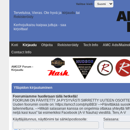
Valitse kieli:
Tervetuloa, Vieras. Ole hyvä ja
kirjaudu
tai
Rekisteröidy
Kerhojulkaisu kaipaa juttuja - saa
kirjoittaa!
Koti
Kirjaudu
Ohjeita
Rekisteröidy
Tech Info
AMC Ads/Maino
Contact Info
AMCCF Forum
›
Kirjaudu
Ylläpidon kirjautuminen
Foorumiamme huolletaan tällä hetkellä!
FOORUMI ON PÄIVITETTY JA PYSYVÄSTI SIIRRETTY UUTEEN OSOITTEESEEN 
Uuden foorumin osoite on: https://amccf.com/phpBB3/ -->Päivittäkää suosik
tallennettuna. -->Mikäli salasanan kanssa on ongelmia ottakaa yhteyttä Wh
neljä kasi kuus" tai esimerkiksi Facebook (A-V Nauha) viestillä. Terv, A-V
Käyttäjätunnus, näyttönimi tai sähköpostiosoite
:
Salasana
: