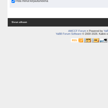
Pidä minut kirjautuneena
Sivun alkuun
AMCCF Forum
» Powered by
YaB
YaBB Forum Software
© 2000-2026. Kaikki o