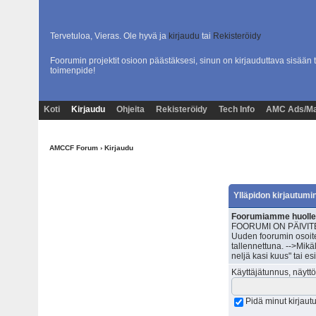
Tervetuloa, Vieras. Ole hyvä ja
kirjaudu
tai
Rekisteröidy
Foorumin projektit osioon päästäksesi, sinun on kirjauduttava sisään t
toimenpide!
Koti
Kirjaudu
Ohjeita
Rekisteröidy
Tech Info
AMC Ads/Ma
AMCCF Forum
› Kirjaudu
Ylläpidon kirjautumi
Foorumiamme huolleta
FOORUMI ON PÄIVITET
Uuden foorumin osoite
tallennettuna. -->Mik
neljä kasi kuus" tai e
Käyttäjätunnus, näyttö
Pidä minut kirjau