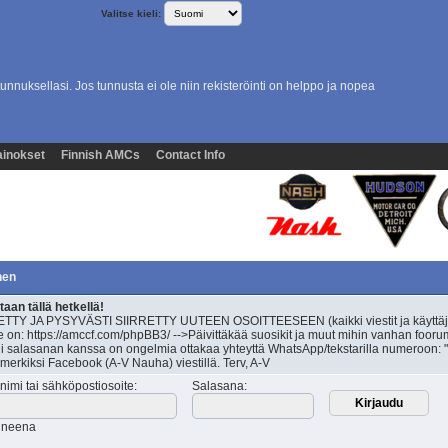
Valitse kieli:
unnuksellasi. Jos tunnusta ei ole niin rekisteröinti on helppo ja nopea
inokset
Finnish AMCs
Contact Info
nen
an tällä hetkellä!
TY JA PYSYVÄSTI SIIRRETTY UUTEEN OSOITTEESEEN (kaikki viestit ja käyttäj
 on: https://amccf.com/phpBB3/ -->Päivittäkää suosikit ja muut mihin vanhan fooru
äli salasanan kanssa on ongelmia ottakaa yhteyttä WhatsApp/tekstarilla numeroon: "
simerkiksi Facebook (A-V Nauha) viestillä. Terv, A-V
nimi tai sähköpostiosoite
:
Salasana
:
tuneena