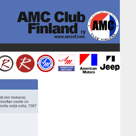
ät sen mukana).
misoftan osoite on
nolla neljä nolla, 7087