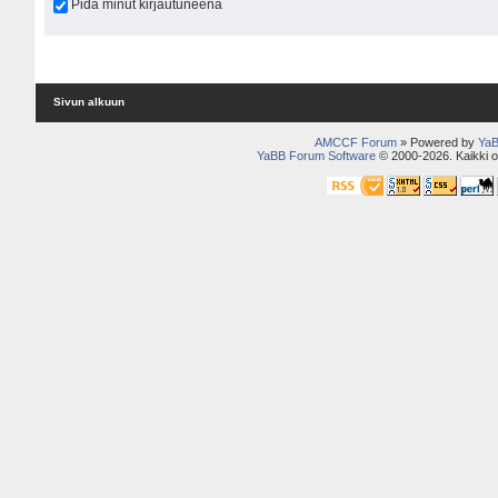
Pidä minut kirjautuneena
Sivun alkuun
AMCCF Forum
» Powered by
YaB
YaBB Forum Software
© 2000-2026. Kaikki o