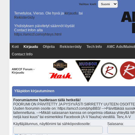
Valitse kieli:
Tervetuloa, Vieras. Ole hyvä ja
kirjaudu
tai
Rekisteröidy
Yhdistyksen päivitetyt säännöt löydät
Contact Infon alta
https://amccf.com/yhteys.html
Koti
Kirjaudu
Ohjeita
Rekisteröidy
Tech Info
AMC Ads/Maino
Contact Info
AMCCF Forum
›
Kirjaudu
Ylläpidon kirjautuminen
Foorumiamme huolletaan tällä hetkellä!
FOORUMI ON PÄIVITETTY JA PYSYVÄSTI SIIRRETTY UUTEEN OSOITTEESEEN 
Uuden foorumin osoite on: https://amccf.com/phpBB3/ -->Päivittäkää suosik
tallennettuna. -->Mikäli salasanan kanssa on ongelmia ottakaa yhteyttä Wh
neljä kasi kuus" tai esimerkiksi Facebook (A-V Nauha) viestillä. Terv, A-V
Käyttäjätunnus, näyttönimi tai sähköpostiosoite
:
Salasana
: