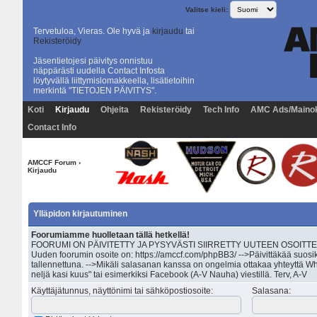
Valitse kieli:
Tervetuloa, Vieras. Ole hyvä ja
kirjaudu
tai
Rekisteröidy
Jäsentietojesi päivitys onnistuu
näppärästi uudella Contact Infosta
löytyvällä liittymislomakkeella, lisätietoihin
merkintä "TIETOJEN PÄIVITYS".
Koti
Kirjaudu
Ohjeita
Rekisteröidy
Tech Info
AMC Ads/Maino
Contact Info
AMCCF Forum
›
Kirjaudu
Ylläpidon kirjautuminen
Foorumiamme huolletaan tällä hetkellä!
FOORUMI ON PÄIVITETTY JA PYSYVÄSTI SIIRRETTY UUTEEN OSOITTEESEEN 
Uuden foorumin osoite on: https://amccf.com/phpBB3/ -->Päivittäkää suosik
tallennettuna. -->Mikäli salasanan kanssa on ongelmia ottakaa yhteyttä Wh
neljä kasi kuus" tai esimerkiksi Facebook (A-V Nauha) viestillä. Terv, A-V
Käyttäjätunnus, näyttönimi tai sähköpostiosoite
:
Salasana
: