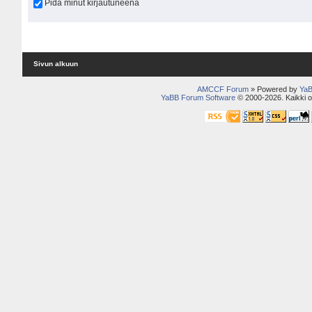
Pidä minut kirjautuneena
Sivun alkuun
AMCCF Forum
» Powered by
YaB
YaBB Forum Software
© 2000-2026. Kaikki o