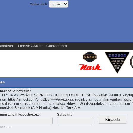
Valitse kieli:
inokset
Finnish AMCs
Contact Info
nen
an tällä hetkellä!
TY JA PYSYVÄSTI SIIRRETTY UUTEEN OSOITTEESEEN (kaikki viestit ja käyttäj
 on: https://amccf.com/phpBB3/ -->Päivittäkää suosikit ja muut mihin vanhan fooru
äli salasanan kanssa on ongelmia ottakaa yhteyttä WhatsApp/tekstarilla numeroon: "
simerkiksi Facebook (A-V Nauha) viestillä. Terv, A-V
nimi tai sähköpostiosoite
:
Salasana
:
tuneena