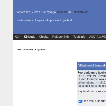
Tervetuloa, Vieras. Ole hyvä ja
kirjaudu
tai
Rekisteröidy
Kerhojulkaisu kaipaa juttuja - saa kirjoittaa!
Koti
Kirjaudu
Ohjeita
Rekisteröidy
Tech Info
AMC Ads/Ma
AMCCF Forum
› Kirjaudu
Ylläpidon kirjautumi
Foorumiamme huolleta
FOORUMI ON PÄIVITET
Uuden foorumin osoite
tallennettuna. -->Mik
neljä kasi kuus" tai e
Käyttäjätunnus, näyttö
Pidä minut kirjau