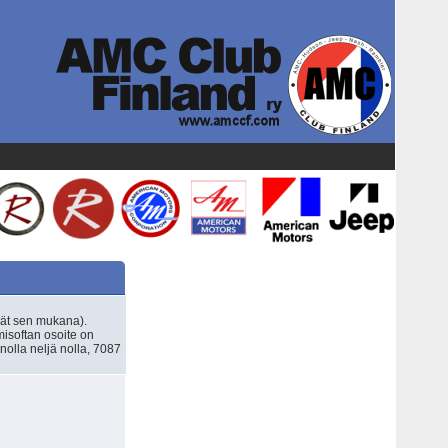
ät sen mukana).
misoftan osoite on
nolla neljä nolla, 7087