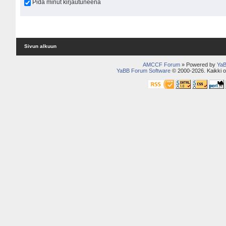
Pidä minut kirjautuneena
Sivun alkuun
AMCCF Forum
» Powered by
YaB
YaBB Forum Software
© 2000-2026. Kaikki o