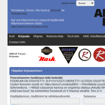
Valitse kieli:
Tervetuloa, Vieras. Ole hyvä ja
kirjaudu
tai
Rekisteröidy
Nyt voit liittyä kerhoon helposti täyttämällä
liittymislomakkeen täällä
https://amccf.com/yhteys.html
Koti
Kirjaudu
Ohjeita
Rekisteröidy
Tech Info
AMC Ads/Maino
Contact Info
AMCCF Forum
›
Kirjaudu
Ylläpidon kirjautuminen
Foorumiamme huolletaan tällä hetkellä!
FOORUMI ON PÄIVITETTY JA PYSYVÄSTI SIIRRETTY UUTEEN OSOITTEESEEN 
Uuden foorumin osoite on: https://amccf.com/phpBB3/ -->Päivittäkää suosik
tallennettuna. -->Mikäli salasanan kanssa on ongelmia ottakaa yhteyttä Wh
neljä kasi kuus" tai esimerkiksi Facebook (A-V Nauha) viestillä. Terv, A-V
Käyttäjätunnus, näyttönimi tai sähköpostiosoite
:
Salasana
: