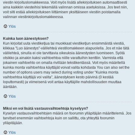
viestin kirjoituslomakkeessa. Voit myös lisätä allekirjoituksen automaattisesti
aina kaikkiin viesteihisi tekemällä valinnan omissa asetuksissa. Jos teet niin,
voit silti estää allekirjoituksen liittämisen yksittäiseen viestiin poistamalla
valinnan viestinkirjoituslomakkeessa.
Ylös
Kuinka luon äänestyksen?
Kun kirjoitat uuta viestiketjua tai muokkaat viestiketjun ensimmäistä viestiä,
klikkaa "Luo äänestys"-välilehteä viestilomakkeen alapuolella. Jos et näe tätä
välilehteä, sinulla ei ole tarvittavia oikeuksia äänestysten luomiseen. Syötä
otsikko ja ainakin kaksi vaihtoehtoa niille varattuihin kenttiin. Varmista että
jokainen vaihtoehto on omalla rivillään tekstikentässä. Voit myös määritellä
kuinka monta vaihtoehtoa käyttäjät voivat valita kohdasta You can also set the
number of options users may select during voting under “Kuinka monta
vaihtoehtoa käyttäjä voi valita”, äänestyksen kesto päivinä (0 kestää
loputtomasti) ja viimeisenä voit antaa käyttäjille mahdollisuuden muuttaa
ääntään.
Ylös
Miksi en voi lisätä vastausvaihtoehtoja kyselyyn?
Kyselyn vastausvaihtoehtojen määrä on foorumin ylläpitäjän määrittelemä. Jos
tarvitset enemmän vaihtoehtoja kuin on sallittu, ota yhteyttä foorumin
ylläpitäjään.
Ylös