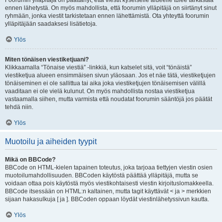
Foorumin ylläpitäjä on päättänyt, että viestit kyseiselle alueelle tulee tarkastaa
ennen lähetystä. On myös mahdollista, että foorumin ylläpitäjä on siirtänyt sinut
ryhmään, jonka viestit tarkistetaan ennen lähettämistä. Ota yhteyttä foorumin
ylläpitäjään saadaksesi lisätietoja.
Ylös
Miten tönäisen viestiketjuani?
Klikkaamalla “Tönaise viestiä” -linkkiä, kun katselet sitä, voit “tönäistä”
viestiketjua alueen ensimmäisen sivun yläosaan. Jos et näe tätä, viestiketjujen
tönäiseminen ei ole sallittua tai aika joka viestiketjujen tönäisemisen välillä
vaaditaan ei ole vielä kulunut. On myös mahdollista nostaa viestiketjua
vastaamalla siihen, mutta varmista että noudatat foorumin sääntöjä jos päätät
tehdä niin.
Ylös
Muotoilu ja aiheiden tyypit
Mikä on BBCode?
BBCode on HTML-kielen tapainen toteutus, joka tarjoaa tiettyjen viestin osien
muotoilumahdollisuuden. BBCoden käytöstä päättää ylläpitäjä, mutta se
voidaan ottaa pois käytöstä myös viestikohtaisesti viestin kirjoituslomakkeella.
BBCode itsessään on HTML:n kaltainen, mutta tagit käyttävät < ja > merkkien
sijaan hakasulkuja [ ja ]. BBCoden oppaan löydät viestinlähetyssivun kautta.
Ylös