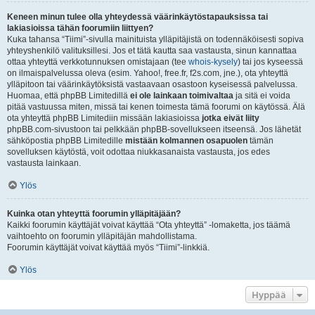
Keneen minun tulee olla yhteydessä väärinkäytöstapauksissa tai
lakiasioissa tähän foorumiin liittyen?
Kuka tahansa “Tiimi”-sivulla mainituista ylläpitäjistä on todennäköisesti sopiva
yhteyshenkilö valituksillesi. Jos et tätä kautta saa vastausta, sinun kannattaa
ottaa yhteyttä verkkotunnuksen omistajaan (tee
whois-kysely
) tai jos kyseessä
on ilmaispalvelussa oleva (esim. Yahoo!, free.fr, f2s.com, jne.), ota yhteyttä
ylläpitoon tai väärinkäytöksistä vastaavaan osastoon kyseisessä palvelussa.
Huomaa, että phpBB Limitedillä
ei ole lainkaan toimivaltaa
ja sitä ei voida
pitää vastuussa miten, missä tai kenen toimesta tämä foorumi on käytössä. Älä
ota yhteyttä phpBB Limitediin missään lakiasioissa
jotka eivät liity
phpBB.com-sivustoon tai pelkkään phpBB-sovellukseen itseensä. Jos lähetät
sähköpostia phpBB Limitedille
mistään kolmannen osapuolen
tämän
sovelluksen käytöstä, voit odottaa niukkasanaista vastausta, jos edes
vastausta lainkaan.
Ylös
Kuinka otan yhteyttä foorumin ylläpitäjään?
Kaikki foorumin käyttäjät voivat käyttää “Ota yhteyttä” -lomaketta, jos täämä
vaihtoehto on foorumin ylläpitäjän mahdollistama.
Foorumin käyttäjät voivat käyttää myös “Tiimi”-linkkiä.
Ylös
Hyppää