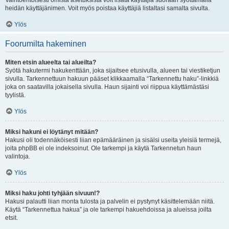
Vaihtoehtoisesti omista asetuksista voit lisätä käyttäjiä suoraan syöttämällä
heidän käyttäjänimen. Voit myös poistaa käyttäjiä listaltasi samalta sivulta.
Ylös
Foorumilta hakeminen
Miten etsin alueelta tai alueilta?
Syötä hakutermi hakukenttään, joka sijaitsee etusivulla, alueen tai viestiketjun
sivulla. Tarkennettuun hakuun pääset klikkaamalla “Tarkennettu haku”-linkkiä
joka on saatavilla jokaisella sivulla. Haun sijainti voi riippua käyttämästäsi
tyylistä.
Ylös
Miksi hakuni ei löytänyt mitään?
Hakusi oli todennäköisesti liian epämääräinen ja sisälsi useita yleisiä termejä,
joita phpBB ei ole indeksoinut. Ole tarkempi ja käytä Tarkennetun haun
valintoja.
Ylös
Miksi haku johti tyhjään sivuun!?
Hakusi palautti liian monta tulosta ja palvelin ei pystynyt käsittelemään niitä.
Käytä “Tarkennettua hakua” ja ole tarkempi hakuehdoissa ja alueissa joilta
etsit.