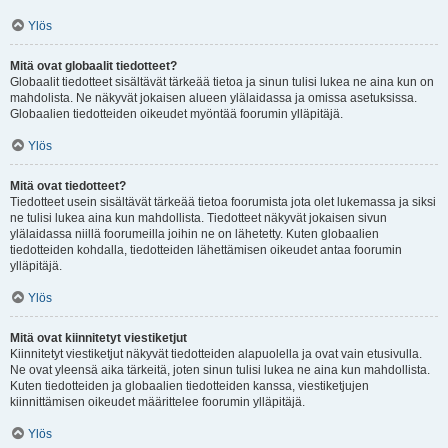
Ylös
Mitä ovat globaalit tiedotteet?
Globaalit tiedotteet sisältävät tärkeää tietoa ja sinun tulisi lukea ne aina kun on
mahdolista. Ne näkyvät jokaisen alueen ylälaidassa ja omissa asetuksissa.
Globaalien tiedotteiden oikeudet myöntää foorumin ylläpitäjä.
Ylös
Mitä ovat tiedotteet?
Tiedotteet usein sisältävät tärkeää tietoa foorumista jota olet lukemassa ja siksi
ne tulisi lukea aina kun mahdollista. Tiedotteet näkyvät jokaisen sivun
ylälaidassa niillä foorumeilla joihin ne on lähetetty. Kuten globaalien
tiedotteiden kohdalla, tiedotteiden lähettämisen oikeudet antaa foorumin
ylläpitäjä.
Ylös
Mitä ovat kiinnitetyt viestiketjut
Kiinnitetyt viestiketjut näkyvät tiedotteiden alapuolella ja ovat vain etusivulla.
Ne ovat yleensä aika tärkeitä, joten sinun tulisi lukea ne aina kun mahdollista.
Kuten tiedotteiden ja globaalien tiedotteiden kanssa, viestiketjujen
kiinnittämisen oikeudet määrittelee foorumin ylläpitäjä.
Ylös