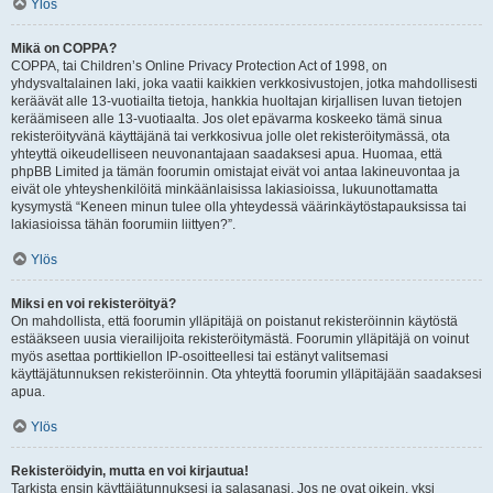
Ylös
Mikä on COPPA?
COPPA, tai Children’s Online Privacy Protection Act of 1998, on
yhdysvaltalainen laki, joka vaatii kaikkien verkkosivustojen, jotka mahdollisesti
keräävät alle 13-vuotiailta tietoja, hankkia huoltajan kirjallisen luvan tietojen
keräämiseen alle 13-vuotiaalta. Jos olet epävarma koskeeko tämä sinua
rekisteröityvänä käyttäjänä tai verkkosivua jolle olet rekisteröitymässä, ota
yhteyttä oikeudelliseen neuvonantajaan saadaksesi apua. Huomaa, että
phpBB Limited ja tämän foorumin omistajat eivät voi antaa lakineuvontaa ja
eivät ole yhteyshenkilöitä minkäänlaisissa lakiasioissa, lukuunottamatta
kysymystä “Keneen minun tulee olla yhteydessä väärinkäytöstapauksissa tai
lakiasioissa tähän foorumiin liittyen?”.
Ylös
Miksi en voi rekisteröityä?
On mahdollista, että foorumin ylläpitäjä on poistanut rekisteröinnin käytöstä
estääkseen uusia vierailijoita rekisteröitymästä. Foorumin ylläpitäjä on voinut
myös asettaa porttikiellon IP-osoitteellesi tai estänyt valitsemasi
käyttäjätunnuksen rekisteröinnin. Ota yhteyttä foorumin ylläpitäjään saadaksesi
apua.
Ylös
Rekisteröidyin, mutta en voi kirjautua!
Tarkista ensin käyttäjätunnuksesi ja salasanasi. Jos ne ovat oikein, yksi