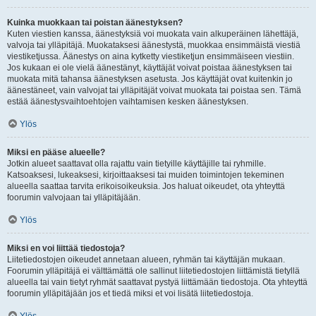
Kuinka muokkaan tai poistan äänestyksen?
Kuten viestien kanssa, äänestyksiä voi muokata vain alkuperäinen lähettäjä,
valvoja tai ylläpitäjä. Muokataksesi äänestystä, muokkaa ensimmäistä viestiä
viestiketjussa. Äänestys on aina kytketty viestiketjun ensimmäiseen viestiin.
Jos kukaan ei ole vielä äänestänyt, käyttäjät voivat poistaa äänestyksen tai
muokata mitä tahansa äänestyksen asetusta. Jos käyttäjät ovat kuitenkin jo
äänestäneet, vain valvojat tai ylläpitäjät voivat muokata tai poistaa sen. Tämä
estää äänestysvaihtoehtojen vaihtamisen kesken äänestyksen.
Ylös
Miksi en pääse alueelle?
Jotkin alueet saattavat olla rajattu vain tietyille käyttäjille tai ryhmille.
Katsoaksesi, lukeaksesi, kirjoittaaksesi tai muiden toimintojen tekeminen
alueella saattaa tarvita erikoisoikeuksia. Jos haluat oikeudet, ota yhteyttä
foorumin valvojaan tai ylläpitäjään.
Ylös
Miksi en voi liittää tiedostoja?
Liitetiedostojen oikeudet annetaan alueen, ryhmän tai käyttäjän mukaan.
Foorumin ylläpitäjä ei välttämättä ole sallinut liitetiedostojen liittämistä tietyllä
alueella tai vain tietyt ryhmät saattavat pystyä liittämään tiedostoja. Ota yhteyttä
foorumin ylläpitäjään jos et tiedä miksi et voi lisätä liitetiedostoja.