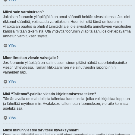
Ylös
Miksi sain varoituksen?
Jokaisen foorumin ylläpitäjällä on omat säännöt heidän sivustollensa. Jos olet
rikkonut sääntöä, voit saada varoituksen. Huomioi, että tämä on foorumin
ylläpitäjän päätös ja phpBB Limitedillä ei ole sivustolla annettavien varoitusten
kanssa mitään tekemistä. Ota yhteyttä foorumin ylläpitäjään, jos olet epävarma
annetun varoituksen syystä.
Ylös
Miten ilmoitan viestin valvojalle?
Jos foorumin ylläpitäjä on sallinut sen, sinun pitäisi nähdä raportointipainike
viestin yhteydessä. Tämän klikkaaminen vie sinut viestin raportoinnin
vaiheiden läpi.
Ylös
Mitä “Tallenna”-painike viestin kirjoittamisessa tekee?
Tämän avulla on mahdollista tallentaa luonnoksia, jotka voit kirjoittaa loppuun
ja lähettää myöhemmin. Avataksesi tallennetun luonnoksen, vieraile komissa
asetuksissa.
Ylös
Miksi minun viestini tarvitsee hyväksynnän?