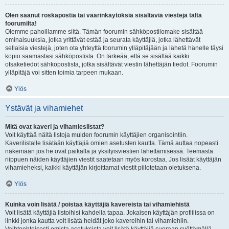
Olen saanut roskapostia tai väärinkäytöksiä sisältäviä viestejä tältä
foorumilta!
Olemme pahoillamme siitä. Tämän foorumin sähköpostilomake sisältää
ominaisuuksia, jotka yrittävät estää ja seurata käyttäjiä, jotka lähettävät
sellaisia viestejä, joten ota yhteyttä foorumin ylläpitäjään ja lähetä hänelle täysi
kopio saamastasi sähköpostista. On tärkeää, että se sisältää kaikki
otsaketiedot sähköpostista, jotka sisältävät viestin lähettäjän tiedot. Foorumin
ylläpitäjä voi sitten toimia tarpeen mukaan.
Ylös
Ystävät ja vihamiehet
Mitä ovat kaveri ja vihamieslistat?
Voit käyttää näitä listoja muiden foorumin käyttäjien organisointiin.
Kaverilistalle lisätään käyttäjiä omien asetusten kautta. Tämä auttaa nopeasti
näkemään jos he ovat paikalla ja yksityisviestien lähettämisessä. Teemasta
riippuen näiden käyttäjien viestit saatetaan myös korostaa. Jos lisäät käyttäjän
vihamieheksi, kaikki käyttäjän kirjoittamat viestit piilotetaan oletuksena.
Ylös
Kuinka voin lisätä / poistaa käyttäjiä kavereista tai vihamiehistä
Voit lisätä käyttäjiä listoihisi kahdella tapaa. Jokaisen käyttäjän profiilissa on
linkki jonka kautta voit lisätä heidät joko kavereihin tai vihamiehiin.