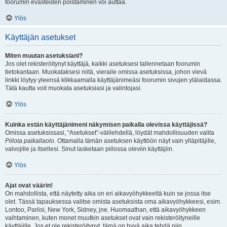
foorumin evästeiden poistaminen voi auttaa.
Ylös
Käyttäjän asetukset
Miten muutan asetuksiani?
Jos olet rekisteröitynyt käyttäjä, kaikki asetuksesi tallennetaan foorumin
tietokantaan. Muokataksesi niitä, vieraile omissa asetuksissa, johon vievä
linkki löytyy yleensä klikkaamalla käyttäjänimeäsi foorumin sivujen ylälaidassa.
Tätä kautta voit muokata asetuksiasi ja valintojasi.
Ylös
Kuinka estän käyttäjänimeni näkymisen paikalla olevissa käyttäjissä?
Omissa asetuksissasi, “Asetukset”-välilehdellä, löydät mahdollisuuden valita
Piilota paikallaolo
. Ottamalla tämän asetuksen käyttöön näyt vain ylläpitäjille,
valvojille ja itsellesi. Sinut lasketaan piilossa oleviin käyttäjiin.
Ylös
Ajat ovat väärin!
On mahdollista, että näytetty aika on eri aikavyöhykkeeltä kuin se jossa itse
olet. Tässä tapauksessa valitse omista asetuksista oma aikavyöhykkeesi, esim.
Lontoo, Pariisi, New York, Sidney, jne. Huomaathan, että aikavyöhykkeen
vaihtaminen, kuten monet muutkin asetukset ovat vain rekisteröityneille
käyttäjille. Jos et ole rekisteröitynyt, tämä on hyvä aika tehdä niin.