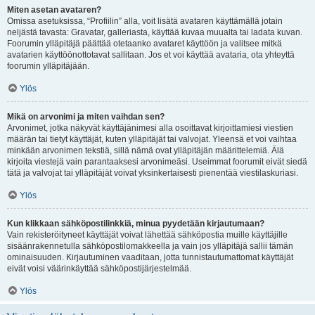
Miten asetan avataren?
Omissa asetuksissa, “Profiilin” alla, voit lisätä avataren käyttämällä jotain
neljästä tavasta: Gravatar, galleriasta, käyttää kuvaa muualta tai ladata kuvan.
Foorumin ylläpitäjä päättää otetaanko avataret käyttöön ja valitsee mitkä
avatarien käyttöönottotavat sallitaan. Jos et voi käyttää avataria, ota yhteyttä
foorumin ylläpitäjään.
Ylös
Mikä on arvonimi ja miten vaihdan sen?
Arvonimet, jotka näkyvät käyttäjänimesi alla osoittavat kirjoittamiesi viestien
määrän tai tietyt käyttäjät, kuten ylläpitäjät tai valvojat. Yleensä et voi vaihtaa
minkään arvonimen tekstiä, sillä nämä ovat ylläpitäjän määrittelemiä. Älä
kirjoita viestejä vain parantaaksesi arvonimeäsi. Useimmat foorumit eivät siedä
tätä ja valvojat tai ylläpitäjät voivat yksinkertaisesti pienentää viestilaskuriasi.
Ylös
Kun klikkaan sähköpostilinkkiä, minua pyydetään kirjautumaan?
Vain rekisteröityneet käyttäjät voivat lähettää sähköpostia muille käyttäjille
sisäänrakennetulla sähköpostilomakkeella ja vain jos ylläpitäjä sallii tämän
ominaisuuden. Kirjautuminen vaaditaan, jotta tunnistautumattomat käyttäjät
eivät voisi väärinkäyttää sähköpostijärjestelmää.
Ylös