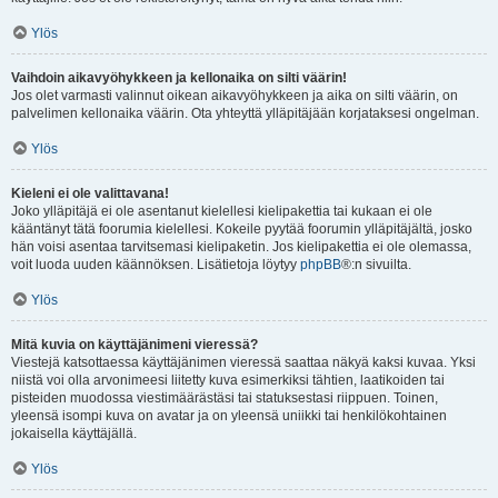
Ylös
Vaihdoin aikavyöhykkeen ja kellonaika on silti väärin!
Jos olet varmasti valinnut oikean aikavyöhykkeen ja aika on silti väärin, on
palvelimen kellonaika väärin. Ota yhteyttä ylläpitäjään korjataksesi ongelman.
Ylös
Kieleni ei ole valittavana!
Joko ylläpitäjä ei ole asentanut kielellesi kielipakettia tai kukaan ei ole
kääntänyt tätä foorumia kielellesi. Kokeile pyytää foorumin ylläpitäjältä, josko
hän voisi asentaa tarvitsemasi kielipaketin. Jos kielipakettia ei ole olemassa,
voit luoda uuden käännöksen. Lisätietoja löytyy
phpBB
®:n sivuilta.
Ylös
Mitä kuvia on käyttäjänimeni vieressä?
Viestejä katsottaessa käyttäjänimen vieressä saattaa näkyä kaksi kuvaa. Yksi
niistä voi olla arvonimeesi liitetty kuva esimerkiksi tähtien, laatikoiden tai
pisteiden muodossa viestimäärästäsi tai statuksestasi riippuen. Toinen,
yleensä isompi kuva on avatar ja on yleensä uniikki tai henkilökohtainen
jokaisella käyttäjällä.
Ylös