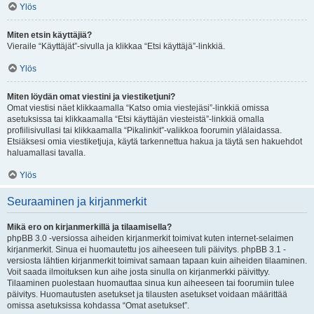
Ylös
Miten etsin käyttäjiä?
Vieraile “Käyttäjät”-sivulla ja klikkaa “Etsi käyttäjä”-linkkiä.
Ylös
Miten löydän omat viestini ja viestiketjuni?
Omat viestisi näet klikkaamalla “Katso omia viestejäsi”-linkkiä omissa
asetuksissa tai klikkaamalla “Etsi käyttäjän viesteistä”-linkkiä omalla
profiilisivullasi tai klikkaamalla “Pikalinkit”-valikkoa foorumin ylälaidassa.
Etsiäksesi omia viestiketjuja, käytä tarkennettua hakua ja täytä sen hakuehdot
haluamallasi tavalla.
Ylös
Seuraaminen ja kirjanmerkit
Mikä ero on kirjanmerkillä ja tilaamisella?
phpBB 3.0 -versiossa aiheiden kirjanmerkit toimivat kuten internet-selaimen
kirjanmerkit. Sinua ei huomautettu jos aiheeseen tuli päivitys. phpBB 3.1 -
versiosta lähtien kirjanmerkit toimivat samaan tapaan kuin aiheiden tilaaminen.
Voit saada ilmoituksen kun aihe josta sinulla on kirjanmerkki päivittyy.
Tilaaminen puolestaan huomauttaa sinua kun aiheeseen tai foorumiin tulee
päivitys. Huomautusten asetukset ja tilausten asetukset voidaan määrittää
omissa asetuksissa kohdassa “Omat asetukset”.