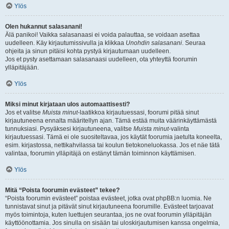
Ylös
Olen hukannut salasanani!
Älä panikoi! Vaikka salasanaasi ei voida palauttaa, se voidaan asettaa
uudelleen. Käy kirjautumissivulla ja klikkaa
Unohdin salasanani
. Seuraa
ohjeita ja sinun pitäisi kohta pystyä kirjautumaan uudelleen.
Jos et pysty asettamaan salasanaasi uudelleen, ota yhteyttä foorumin
ylläpitäjään.
Ylös
Miksi minut kirjataan ulos automaattisesti?
Jos et valitse
Muista minut
-laatikkoa kirjautuessasi, foorumi pitää sinut
kirjautuneena ennalta määritellyn ajan. Tämä estää muita väärinkäyttämästä
tunnuksiasi. Pysyäksesi kirjautuneena, valitse
Muista minut
-valinta
kirjautuessasi. Tämä ei ole suositeltavaa, jos käytät foorumia jaetulta koneelta,
esim. kirjastossa, nettikahvilassa tai koulun tietokoneluokassa. Jos et näe tätä
valintaa, foorumin ylläpitäjä on estänyt tämän toiminnon käyttämisen.
Ylös
Mitä “Poista foorumin evästeet” tekee?
“Poista foorumin evästeet” poistaa evästeet, jotka ovat phpBB:n luomia. Ne
tunnistavat sinut ja pitävät sinut kirjautuneena foorumille. Evästeet tarjoavat
myös toimintoja, kuten luettujen seurantaa, jos ne ovat foorumin ylläpitäjän
käyttöönottamia. Jos sinulla on sisään tai uloskirjautumisen kanssa ongelmia,