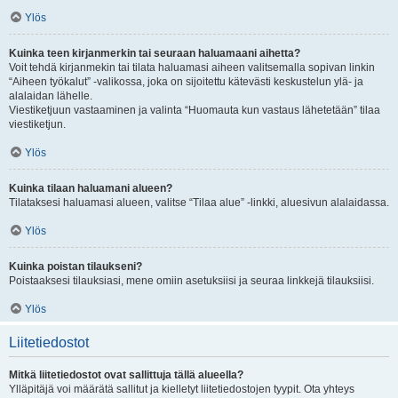
Ylös
Kuinka teen kirjanmerkin tai seuraan haluamaani aihetta?
Voit tehdä kirjanmekin tai tilata haluamasi aiheen valitsemalla sopivan linkin
“Aiheen työkalut” -valikossa, joka on sijoitettu kätevästi keskustelun ylä- ja
alalaidan lähelle.
Viestiketjuun vastaaminen ja valinta “Huomauta kun vastaus lähetetään” tilaa
viestiketjun.
Ylös
Kuinka tilaan haluamani alueen?
Tilataksesi haluamasi alueen, valitse “Tilaa alue” -linkki, aluesivun alalaidassa.
Ylös
Kuinka poistan tilaukseni?
Poistaaksesi tilauksiasi, mene omiin asetuksiisi ja seuraa linkkejä tilauksiisi.
Ylös
Liitetiedostot
Mitkä liitetiedostot ovat sallittuja tällä alueella?
Ylläpitäjä voi määrätä sallitut ja kielletyt liitetiedostojen tyypit. Ota yhteys