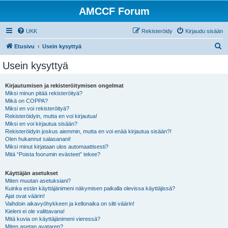
AMCCF Forum
UKK
Rekisteröidy
Kirjaudu sisään
E
Etusivu
Usein kysyttyä
t
Usein kysyttyä
s
i
Kirjautumisen ja rekisteröitymisen ongelmat
Miksi minun pitää rekisteröityä?
Mikä on COPPA?
Miksi en voi rekisteröityä?
Rekisteröidyin, mutta en voi kirjautua!
Miksi en voi kirjautua sisään?
Rekisteröidyin joskus aiemmin, mutta en voi enää kirjautua sisään?!
Olen hukannut salasanani!
Miksi minut kirjataan ulos automaattisesti?
Mitä “Poista foorumin evästeet” tekee?
Käyttäjän asetukset
Miten muutan asetuksiani?
Kuinka estän käyttäjänimeni näkymisen paikalla olevissa käyttäjissä?
Ajat ovat väärin!
Vaihdoin aikavyöhykkeen ja kellonaika on silti väärin!
Kieleni ei ole valittavana!
Mitä kuvia on käyttäjänimeni vieressä?
Miten asetan avataren?