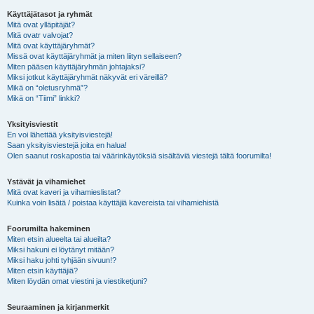
Käyttäjätasot ja ryhmät
Mitä ovat ylläpitäjät?
Mitä ovatr valvojat?
Mitä ovat käyttäjäryhmät?
Missä ovat käyttäjäryhmät ja miten liityn sellaiseen?
Miten pääsen käyttäjäryhmän johtajaksi?
Miksi jotkut käyttäjäryhmät näkyvät eri väreillä?
Mikä on “oletusryhmä”?
Mikä on “Tiimi” linkki?
Yksityisviestit
En voi lähettää yksityisviestejä!
Saan yksityisviestejä joita en halua!
Olen saanut roskapostia tai väärinkäytöksiä sisältäviä viestejä tältä foorumilta!
Ystävät ja vihamiehet
Mitä ovat kaveri ja vihamieslistat?
Kuinka voin lisätä / poistaa käyttäjiä kavereista tai vihamiehistä
Foorumilta hakeminen
Miten etsin alueelta tai alueilta?
Miksi hakuni ei löytänyt mitään?
Miksi haku johti tyhjään sivuun!?
Miten etsin käyttäjiä?
Miten löydän omat viestini ja viestiketjuni?
Seuraaminen ja kirjanmerkit