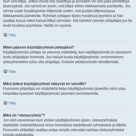
kuin voit liittyä. Jotkut voivat olla suljettuja ja joissakin voi olla jopa piilotettuja
jäsenyyksiä. Jos ryhmä on avoin, voit liittyä siihen klikkaamalla painiketta. Jos
ryhmä vaatii hyväksynnän liittymistä varten, voit pyytää liittymislupaa
klikkaamalla painiketta. Ryhmän johtajan täytyy hyväksyä pyyntösi ja hän
saattaa kysyä miksi haluat liittyä ryhmään. Älä häiriköi ryhmän ylläpitäjiä jos he
eivät hyväksy pyyntöäsi. Heillä on syynsä.
Ylös
Miten pääsen käyttäjäryhmän johtajaksi?
Käyttäjäryhmän johtaja on yleensä määritelty, kun käyttäjäryhmät on alunperin
luotu ylläpitäjän toimesta. Jos haluat luoda käyttäjäryhmän, ensimmäinen
yhteyshenkilösi tulisi olla ylläpitäjä. Kokeile yksityisviestin lähettämistä.
Ylös
Miksi jotkut käyttäjäryhmät näkyvät eri väreillä?
Foorumin ylläpitäjä voi määritellä tietyn käyttäjäryhmän jäsenille värin joka
helpottaa kyseisen käyttäjäryhmän jäsenten tunnistamista.
Ylös
Mikä on “oletusryhmä”?
Jos olet useamman kuin yhden käyttäjäryhmän jäsen, oletusryhmääsi
käytetään määriteltäessä sinun kohdallasi käytettävää ryhmäväriä ja titteliä.
Foorumin ylläpitäjä saattaa antaa sinulle oikeudet vaihtaa oletusryhmääsi
omista asetuksista.