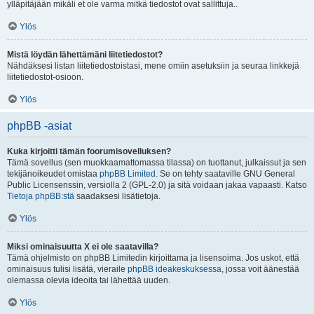
ylläpitäjään mikäli et ole varma mitkä tiedostot ovat sallittuja..
Ylös
Mistä löydän lähettämäni liitetiedostot?
Nähdäksesi listan liitetiedostoistasi, mene omiin asetuksiin ja seuraa linkkejä
liitetiedostot-osioon.
Ylös
phpBB -asiat
Kuka kirjoitti tämän foorumisovelluksen?
Tämä sovellus (sen muokkaamattomassa tilassa) on tuottanut, julkaissut ja sen
tekijänoikeudet omistaa
phpBB Limited
. Se on tehty saataville GNU General
Public Licensenssin, versiolla 2 (GPL-2.0) ja sitä voidaan jakaa vapaasti. Katso
Tietoja phpBB:stä
saadaksesi lisätietoja.
Ylös
Miksi ominaisuutta X ei ole saatavilla?
Tämä ohjelmisto on phpBB Limitedin kirjoittama ja lisensoima. Jos uskot, että
ominaisuus tulisi lisätä, vieraile
phpBB ideakeskuksessa
, jossa voit äänestää
olemassa olevia ideoita tai lähettää uuden.
Ylös