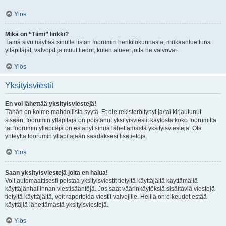
Ylös
Mikä on “Tiimi” linkki?
Tämä sivu näyttää sinulle listan foorumin henkilökunnasta, mukaanluettuna
ylläpitäjät, valvojat ja muut tiedot, kuten alueet joita he valvovat.
Ylös
Yksityisviestit
En voi lähettää yksityisviestejä!
Tähän on kolme mahdollista syytä. Et ole rekisteröitynyt ja/tai kirjautunut
sisään, foorumin ylläpitäjä on poistanut yksityisviestit käytöstä koko foorumilta
tai foorumin ylläpitäjä on estänyt sinua lähettämästä yksityisviestejä. Ota
yhteyttä foorumin ylläpitäjään saadaksesi lisätietoja.
Ylös
Saan yksityisviestejä joita en halua!
Voit automaattisesti poistaa yksityisviestit tietyltä käyttäjältä käyttämällä
käyttäjänhallinnan viestisääntöjä. Jos saat väärinkäytöksiä sisältäviä viestejä
tietyltä käyttäjältä, voit raportoida viestit valvojille. Heillä on oikeudet estää
käyttäjiä lähettämästä yksityisviestejä.
Ylös