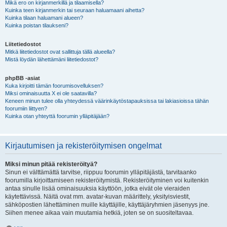
Mikä ero on kirjanmerkillä ja tilaamisella?
Kuinka teen kirjanmerkin tai seuraan haluamaani aihetta?
Kuinka tilaan haluamani alueen?
Kuinka poistan tilaukseni?
Liitetiedostot
Mitkä liitetiedostot ovat sallittuja tällä alueella?
Mistä löydän lähettämäni liitetiedostot?
phpBB -asiat
Kuka kirjoitti tämän foorumisovelluksen?
Miksi ominaisuutta X ei ole saatavilla?
Keneen minun tulee olla yhteydessä väärinkäytöstapauksissa tai lakiasioissa tähän
foorumiin liittyen?
Kuinka otan yhteyttä foorumin ylläpitäjään?
Kirjautumisen ja rekisteröitymisen ongelmat
Miksi minun pitää rekisteröityä?
Sinun ei välttämättä tarvitse, riippuu foorumin ylläpitäjästä, tarvitaanko
foorumilla kirjoittamiseen rekisteröitymistä. Rekisteröityminen voi kuitenkin
antaa sinulle lisää ominaisuuksia käyttöön, jotka eivät ole vieraiden
käytettävissä. Näitä ovat mm. avatar-kuvan määrittely, yksityisviestit,
sähköpostien lähettäminen muille käyttäjille, käyttäjäryhmien jäsenyys jne.
Siihen menee aikaa vain muutamia hetkiä, joten se on suositeltavaa.