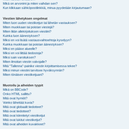
Mikä on arvonimi ja miten vaihdan sen?
Kun klikkaan sähköpostilinkkiä, minua pyydetään kirjautumaan?
Viestien lähetyksen ongelmat
Miten luon uuden viestiketjun tai lähetän vastauksen?
Miten muokkaan tai poistan viestejä?
Miten liitän allekirjoituksen viestiini?
Kuinka luon äänestyksen?
Miksi en voi lisätä vastausvaihtoehtoja kyselyyn?
Kuinka muokkaan tai poistan äänestyksen?
Miksi en pääse alueelle?
Miksi en voi liittää tiedostoja?
Miksi sain varoituksen?
Miten ilmoitan viestin valvojalle?
Mitä “Tallenna”-painike viestin kirjoittamisessa tekee?
Miksi minun viestini tarvitsee hyväksynnän?
Miten tönäisen viestiketjuani?
Muotoilu ja aiheiden tyypit
Mikä on BBCode?
Onko HTML sallittu?
Mitä ovat hymiöt?
Voinko lähettää kuvia?
Mitä ovat globaalit tiedotteet?
Mitä ovat tiedotteet?
Mitä ovat kiinnitetyt viestiketjut
Mitä ovat lukitut viestiketjut?
Mitä ovat aiheiden kuvakkeet?