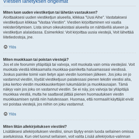
Viestien lähetyksen ongelmat
Miten luon uuden viestiketjun tai lähetän vastauksen?
Aloittaaksesi uuden viestiketjun alueella, klikkaa "Uusi Aihe". Vastataksesi
viestiketjuun klikkaa "Vastaa Viestiin". Viestien kirjoittaminen voi vaatia
rekisteröitymisen. Lista sinun oikeuksistasi alueella on nähtävillä alueen ja
viestiketjun alalaidassa. Esimerkiksi: Voit kirjoittaa uusia viestejä, Voit lähettää
liitetiedostoja, jne.
Ylös
Miten muokkaan tai poistan viestejä?
Jos et ole foorumin ylläpitäjä tai valvoja, voit muokata vain omia viestejäsi. Voit
muokata viestiä klikkaamalla muokkaa-painiketta haluamassasi viestissä.
Joskus painike toimii vain tietyn ajan viestin luomisen jälkeen. Jos joku on jo
vastannut viestiin, löydät viestiketjuun palatessasi pienen tekstin viestisi alla,
joka kertoo viestin muokkauskertojen lukumäärän ja muokkausajan. Tämä
näkyy vain jos joku on vastannut viestiin. Se ei näy, jos valvoja tai ylläpitäjä
muokkaa viestiä, mutta he saattavat jättää pienen huomautuksen viestin
muokkaamisen syistä niin halutessaan. Huomaa, että normaalit käyttäjät eivät
voi poistaa viestejä, jos niihin on joku vastannut.
Ylös
Miten liitän allekirjoituksen viestiini?
Lisätäksesi allekirjoituksen viestiisi, sinun täytyy ensin luoda sellainen omissa
asetuksissa. Kun olet luonut sellaisen, voit valita
Lisää allekirjoitus
-valinnan