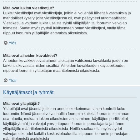
Mitä ovat lukitut viestiketjut?
Lukitut viestiketjut ovat viestiketjuja, joihin ei voi enää lähettää vastauksia ja
mahdolliset kyselyt joita viestiketjussa oli, ovat päättyneet automaattisesti.
Viestiketjuja voidaan lukita useista syistä ylläpitäjän tai foorumin valvojan
toimesta. Saatat myös pystyä lukitsemaan oman viestiketjusi, mutta tämä
riippuu foorumin ylläpitäjän antamista oikeuksista.
Ylös
Mitä ovat aiheiden kuvakkeet?
Aiheiden kuvakkeet ovat aiheen aloittajan valitsemia kuvakkeita joiden on
tarkoitus kuvastaa niiden sisältöä. Aiheiden kuvakkeiden käyttöoikeudet
riippuvat foorumin ylläpitäjän määrittelemistä oikeuksista.
Ylös
Käyttäjätasot ja ryhmät
Mitä ovat ylläpitäjät?
Ylläpitäjät ovat jäseniä joille on annettu korkeimman tason kontrolli koko
foorumiin. Nämä jäsenet voivat hallita foorumin kaikkia foorumin toiminnan
osa-alueita, mukaan lukien oikeuksien asettaminen, käyttäjien porttikiellot,
käyttäjäryhmät ja valvojat yms., riippuen foorumin perustajasta ja hänen
ylläpitäjille määrittelemistä oikeuksista. Heillä saattaa olla myös täydet
valvojan oikeudet kaikilla keskustelualueilla, riippuen foorumin perustajan
määrittelemistä asetuksista.