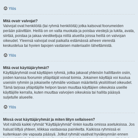
Ylös
Mitä ovatr valvojat?
Valvojat ovat henkilöitä (tai ryhmä henkilöitä) jotka katsovat foorumeiden
perään päivittäin. Heillä on on valta muokata ja poistaa viestejä ja lukita, avata,
siirtää, poistaa ja jakaa viestiketjuja niillä alueilla joissa heillä on valvojan
oikeudet. Yleensä valvojat ovat paikalla estämässä aiheen vierestä
keskustelua tai hyvien tapojen vastaisen materiaalin lähettämistä.
Ylös
Mitä ovat käyttäjäryhmät?
Käyttäjäryhmät ovat käyttäjien ryhmiä, jotka jakavat yhteisön hallittaviin osiin,
joiden kanssa foorumin ylläpitäjät voivat toimia. Jokainen käyttäjä voi kuulua
useisiin ryhmiin ja jokaiselle ryhmälle voidaan määritellä yksilölliset oikeudet.
Tämä tarjoaa ylläpitäjille helpon tavan muuttaa käyttäjien oikeuksia useille
käyttäjille kerralla, kuten muuttaa valvojien oikeuksia tai hallita pääsyä
suljetulle alueelle.
Ylös
Missä ovat käyttäjäryhmät ja miten liityn sellaiseen?
Voit nähdä kaikki ryhmät “Käyttäjäryhmät”-linkin kautta omissa asetuksissa. Jos
haluat liittyä yhteen, klikkaa vastaavaa painiketta. Kaikissa ryhmissä ei
kuitenkaan ole vapaata pääsyä. Jotkut ryhmät vaativat hyväksynnän ennen