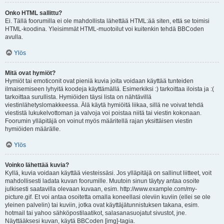
Onko HTML sallittu?
Ei. Tällä foorumilla ei ole mahdollista lähettää HTML:ää siten, että se toimisi
HTML-koodina. Yleisimmät HTML-muotoilut voi kuitenkin tehdä BBCoden
avulla.
Ylös
Mitä ovat hymiöt?
Hymiöt tai emoticonit ovat pieniä kuvia joita voidaan käyttää tunteiden
ilmaisemiseen lyhyitä koodeja käyttämällä. Esimerkiksi :) tarkoittaa iloista ja :(
tarkoittaa surullista. Hymiöiden täysi lista on nähtävillä
viestinlähetyslomakkeessa. Älä käytä hymiöitä liikaa, sillä ne voivat tehdä
viestistä lukukelvottoman ja valvoja voi poistaa niitä tai viestin kokonaan.
Foorumin ylläpitäjä on voinut myös määritellä rajan yksittäisen viestin
hymiöiden määrälle.
Ylös
Voinko lähettää kuvia?
Kyllä, kuvia voidaan käyttää viesteissäsi. Jos ylläpitäjä on sallinut liitteet, voit
mahdollisesti ladata kuvan foorumille. Muutoin sinun täytyy antaa osoite
julkisesti saatavilla olevaan kuvaan, esim. http://www.example.com/my-
picture.gif. Et voi antaa osoitetta omalla koneellasi oleviin kuviin (ellei se ole
yleinen palvelin) tai kuviin, jotka ovat käyttäjätunnistuksen takana, esim.
hotmail tai yahoo sähköpostilaatikot, salasanasuojatut sivustot, jne.
Näyttääksesi kuvan, käytä BBCoden [img]-tagia.