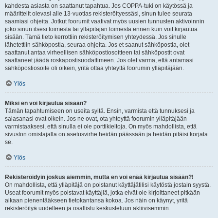
kahdesta asiasta on saattanut tapahtua. Jos COPPA-tuki on käytössä ja
määrittelit olevasi alle 13-vuotias rekisteröityessäsi, sinun tulee seurata
saamiasi ohjeita. Jotkut foorumit vaativat myös uusien tunnusten aktivoinnin
joko sinun itsesi toimesta tai ylläpitäjän toimesta ennen kuin voit kirjautua
sisään. Tämä tieto kerrottiin rekisteröitymisen yhteydessä. Jos sinulle
lähetettiin sähköpostia, seuraa ohjeita. Jos et saanut sähköpostia, olet
saattanut antaa virheellisen sähköpostiosoitteen tai sähköpostit ovat
saattaneet jäädä roskapostisuodattimeen. Jos olet varma, että antamasi
sähköpostiosoite oli oikein, yritä ottaa yhteyttä foorumin ylläpitäjään.
Ylös
Miksi en voi kirjautua sisään?
Tämän tapahtumiseen on useita syitä. Ensin, varmista että tunnuksesi ja
salasanasi ovat oikein. Jos ne ovat, ota yhteyttä foorumin ylläpitäjään
varmistaaksesi, että sinulla ei ole porttikieltoja. On myös mahdollista, että
sivuston omistajalla on asetusvirhe heidän päässään ja heidän pitäisi korjata
se.
Ylös
Rekisteröidyin joskus aiemmin, mutta en voi enää kirjautua sisään?!
On mahdollista, että ylläpitäjä on poistanut käyttäjätilisi käytöstä jostain syystä.
Useat foorumit myös poistavat käyttäjiä, jotka eivät ole kirjoittaneet pitkään
aikaan pienentääkseen tietokantansa kokoa. Jos näin on käynyt, yritä
rekisteröityä uudelleen ja osallistu keskusteluun aktiivisemmin.