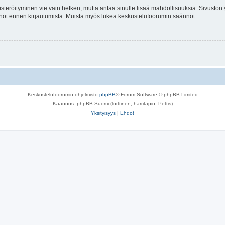
isteröityminen vie vain hetken, mutta antaa sinulle lisää mahdollisuuksia. Sivuston y
tännöt ennen kirjautumista. Muista myös lukea keskustelufoorumin säännöt.
Keskustelufoorumin ohjelmisto
phpBB
® Forum Software © phpBB Limited
Käännös: phpBB Suomi (lurttinen, harritapio, Pettis)
Yksityisyys
|
Ehdot