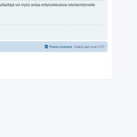
lläpitäjä voi myös antaa erityisoikeuksia rekisteröityneille
Poista evästeet
Kaikki ajat ovat
UTC