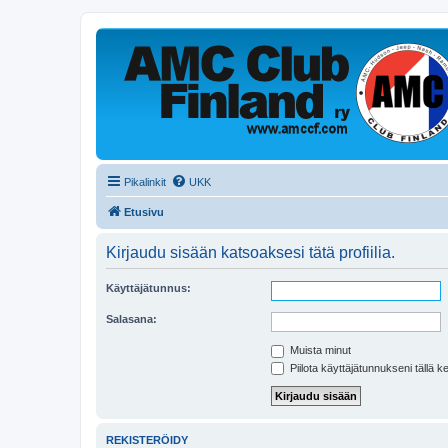
Pikalinkit
UKK
Etusivu
Kirjaudu sisään katsoaksesi tätä profiilia.
Käyttäjätunnus:
Salasana:
Muista minut
Piilota käyttäjätunnukseni tällä k
REKISTERÖIDY