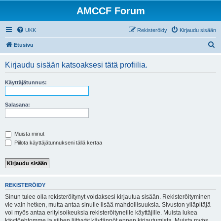
AMCCF Forum
UKK
Rekisteröidy
Kirjaudu sisään
E
Etusivu
t
Kirjaudu sisään katsoaksesi tätä profiilia.
s
i
Käyttäjätunnus:
Salasana:
Muista minut
Piilota käyttäjätunnukseni tällä kertaa
REKISTERÖIDY
Sinun tulee olla rekisteröitynyt voidaksesi kirjautua sisään. Rekisteröityminen
vie vain hetken, mutta antaa sinulle lisää mahdollisuuksia. Sivuston ylläpitäjä
voi myös antaa erityisoikeuksia rekisteröityneille käyttäjille. Muista lukea
käyttöehtomme ja siihen liittyvät käytännöt ennen kirjautumista. Muista myös