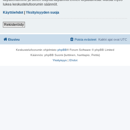
lukea keskustelufoorumin säännöt.
Käyttöehdot
|
Yksityisyyden suoja
Rekisteröidy
Etusivu
Poista evästeet
Kaikki ajat ovat
UTC
Keskustelufoorumin ohjelmisto
phpBB
® Forum Software © phpBB Limited
Käännös: phpBB Suomi (lurttinen, harritapio, Pettis)
Yksityisyys
|
Ehdot