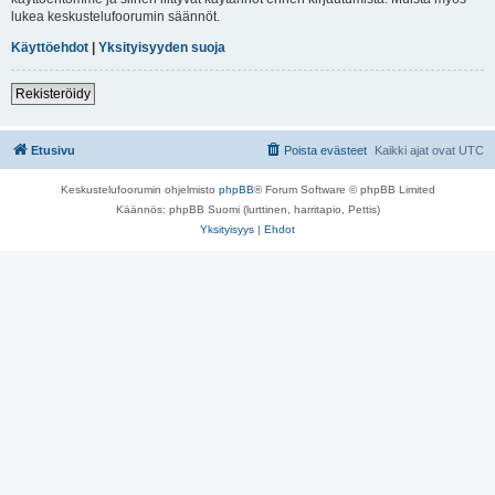
lukea keskustelufoorumin säännöt.
Käyttöehdot
|
Yksityisyyden suoja
Rekisteröidy
Etusivu
Poista evästeet
Kaikki ajat ovat
UTC
Keskustelufoorumin ohjelmisto
phpBB
® Forum Software © phpBB Limited
Käännös: phpBB Suomi (lurttinen, harritapio, Pettis)
Yksityisyys
|
Ehdot