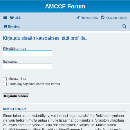
AMCCF Forum
UKK
Rekisteröidy
Kirjaudu sisään
E
Etusivu
t
Kirjaudu sisään katsoaksesi tätä profiilia.
s
i
Käyttäjätunnus:
Salasana:
Muista minut
Piilota käyttäjätunnukseni tällä kertaa
REKISTERÖIDY
Sinun tulee olla rekisteröitynyt voidaksesi kirjautua sisään. Rekisteröityminen
vie vain hetken, mutta antaa sinulle lisää mahdollisuuksia. Sivuston ylläpitäjä
voi myös antaa erityisoikeuksia rekisteröityneille käyttäjille. Muista lukea
käyttöehtomme ja siihen liittyvät käytännöt ennen kirjautumista. Muista myös