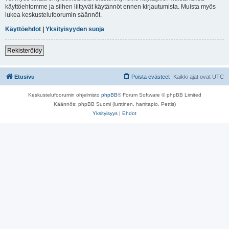
käyttöehtomme ja siihen liittyvät käytännöt ennen kirjautumista. Muista myös
lukea keskustelufoorumin säännöt.
Käyttöehdot
|
Yksityisyyden suoja
Rekisteröidy
Etusivu
Poista evästeet
Kaikki ajat ovat
UTC
Keskustelufoorumin ohjelmisto
phpBB
® Forum Software © phpBB Limited
Käännös: phpBB Suomi (lurttinen, harritapio, Pettis)
Yksityisyys
|
Ehdot