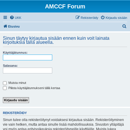
AMCCF Forum
UKK
Rekisteröidy
Kirjaudu sisään
E
Etusivu
t
Sinun täytyy kirjautua sisään ennen kuin voit lainata
s
kirjoituksia tällä alueella.
i
Käyttäjätunnus:
Salasana:
Muista minut
Piilota käyttäjätunnukseni tällä kertaa
REKISTERÖIDY
Sinun tulee olla rekisteröitynyt voidaksesi kirjautua sisään. Rekisteröityminen
vie vain hetken, mutta antaa sinulle lisää mahdollisuuksia. Sivuston ylläpitäjä
voi myös antaa erityisoikeuksia rekisteröityneille käyttäjille. Muista lukea