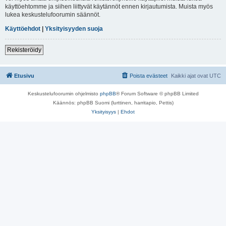
käyttöehtomme ja siihen liittyvät käytännöt ennen kirjautumista. Muista myös
lukea keskustelufoorumin säännöt.
Käyttöehdot
|
Yksityisyyden suoja
Rekisteröidy
Etusivu
Poista evästeet
Kaikki ajat ovat
UTC
Keskustelufoorumin ohjelmisto
phpBB
® Forum Software © phpBB Limited
Käännös: phpBB Suomi (lurttinen, harritapio, Pettis)
Yksityisyys
|
Ehdot