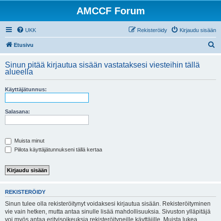
AMCCF Forum
UKK
Rekisteröidy
Kirjaudu sisään
E
Etusivu
t
Sinun pitää kirjautua sisään vastataksesi viesteihin tällä
s
alueella
i
Käyttäjätunnus:
Salasana:
Muista minut
Piilota käyttäjätunnukseni tällä kertaa
REKISTERÖIDY
Sinun tulee olla rekisteröitynyt voidaksesi kirjautua sisään. Rekisteröityminen
vie vain hetken, mutta antaa sinulle lisää mahdollisuuksia. Sivuston ylläpitäjä
voi myös antaa erityisoikeuksia rekisteröityneille käyttäjille. Muista lukea