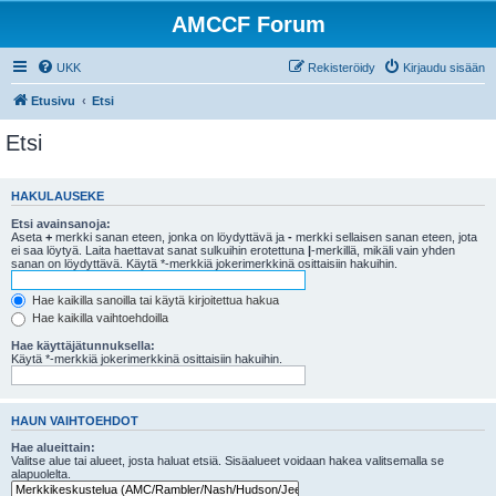
AMCCF Forum
UKK
Rekisteröidy
Kirjaudu sisään
Etusivu
Etsi
Etsi
HAKULAUSEKE
Etsi avainsanoja:
Aseta
+
merkki sanan eteen, jonka on löydyttävä ja
-
merkki sellaisen sanan eteen, jota
ei saa löytyä. Laita haettavat sanat sulkuihin erotettuna
|
-merkillä, mikäli vain yhden
sanan on löydyttävä. Käytä *-merkkiä jokerimerkkinä osittaisiin hakuihin.
Hae kaikilla sanoilla tai käytä kirjoitettua hakua
Hae kaikilla vaihtoehdoilla
Hae käyttäjätunnuksella:
Käytä *-merkkiä jokerimerkkinä osittaisiin hakuihin.
HAUN VAIHTOEHDOT
Hae alueittain:
Valitse alue tai alueet, josta haluat etsiä. Sisäalueet voidaan hakea valitsemalla se
alapuolelta.