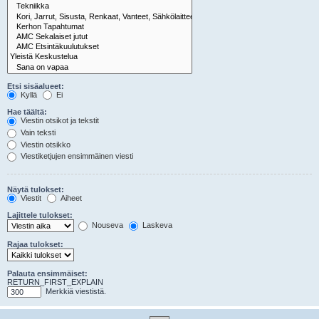
Etsi sisäalueet:
Kyllä
Ei
Hae täältä:
Viestin otsikot ja tekstit
Vain teksti
Viestin otsikko
Viestiketjujen ensimmäinen viesti
Näytä tulokset:
Viestit
Aiheet
Lajittele tulokset:
Nouseva
Laskeva
Rajaa tulokset:
Palauta ensimmäiset:
RETURN_FIRST_EXPLAIN
Merkkiä viestistä.