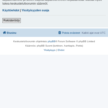
lukea keskustelufoorumin säännöt.
Käyttöehdot
|
Yksityisyyden suoja
Rekisteröidy
Etusivu
Poista evästeet
Kaikki ajat ovat
UTC
Keskustelufoorumin ohjelmisto
phpBB
® Forum Software © phpBB Limited
Käännös: phpBB Suomi (lurttinen, harritapio, Pettis)
Yksityisyys
|
Ehdot