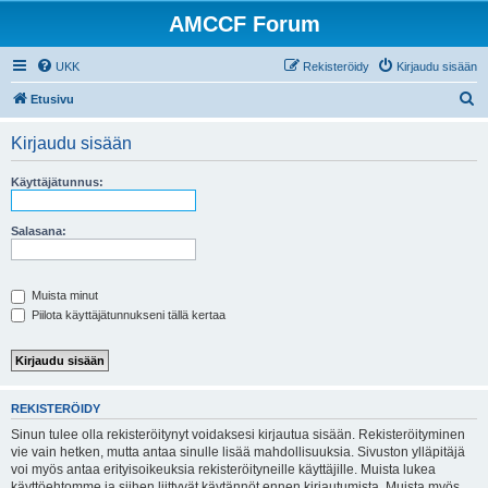
AMCCF Forum
UKK
Rekisteröidy
Kirjaudu sisään
E
Etusivu
t
Kirjaudu sisään
s
i
Käyttäjätunnus:
Salasana:
Muista minut
Piilota käyttäjätunnukseni tällä kertaa
REKISTERÖIDY
Sinun tulee olla rekisteröitynyt voidaksesi kirjautua sisään. Rekisteröityminen
vie vain hetken, mutta antaa sinulle lisää mahdollisuuksia. Sivuston ylläpitäjä
voi myös antaa erityisoikeuksia rekisteröityneille käyttäjille. Muista lukea
käyttöehtomme ja siihen liittyvät käytännöt ennen kirjautumista. Muista myös