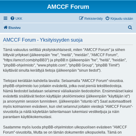
AMCCF Forum
UKK
Rekisteröidy
Kirjaudu sisään
E
Etusivu
t
AMCCF Forum - Yksityisyyden suoja
s
i
Tämä vakuutus selittää yksityiskohtaisesti, miten "AMCCF Forum" ja siihen
liittyvät yritykset (jälkeenpäin "me", "meitä", "meidän", "AMCCF Forum",
"https://amccf.com/phpBB3") ja phpBB:n (jälkeenpäin "he", "heitä", "heidän",
"phpBB-ohjelmisto", "www.phpbb.com", "phpBB Group", "phpBB Tiimit")
käyttävät sinulta kerättyjä tietoja (jälkeenpäin "sinun tiedot").
Tietojasi kerätään kahdella tavalla: Selaamalla "AMCCF Forum"-sivustoa.
phpBB-ohjelmisto luo joitakin evästeitä, jotka ovat pieniä tekstitiedostoja.
Nämä tiedostot ladataan selaimesi väliaikaisiin tiedostoihin. Ensimmäiset kaksi
evästettä sisältävät tiedon käyttäjän yksilöimiseksi (jälkeenpäin "käyttäjän id")
ja anonyymin session tunnisteen. (jälkeenpäin "istunto id") Saat automaattiseti
myös kolmannen evästeen, kun olet selannut joitakin viestejä "AMCCF Forum"-
sivustolla ja näitä käytetään tallentamaan lukemiasi vestiketjuja ja näin
parantaen käyttökokemustasi.
Saatamme myös luoda phpBB-ohjelmiston ulkopuolisen evästeen "AMCCF
Forum"-sivustolta, Mutta se on tämän dokumentin ulkopuolella. Tämä on