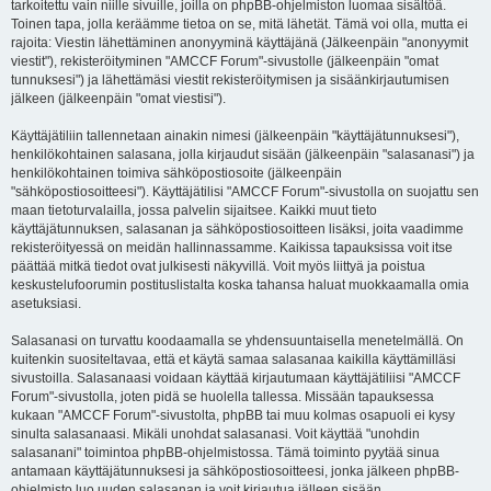
tarkoitettu vain niille sivuille, joilla on phpBB-ohjelmiston luomaa sisältöä.
Toinen tapa, jolla keräämme tietoa on se, mitä lähetät. Tämä voi olla, mutta ei
rajoita: Viestin lähettäminen anonyyminä käyttäjänä (Jälkeenpäin "anonyymit
viestit"), rekisteröityminen "AMCCF Forum"-sivustolle (jälkeenpäin "omat
tunnuksesi") ja lähettämäsi viestit rekisteröitymisen ja sisäänkirjautumisen
jälkeen (jälkeenpäin "omat viestisi").
Käyttäjätiliin tallennetaan ainakin nimesi (jälkeenpäin "käyttäjätunnuksesi"),
henkilökohtainen salasana, jolla kirjaudut sisään (jälkeenpäin "salasanasi") ja
henkilökohtainen toimiva sähköpostiosoite (jälkeenpäin
"sähköpostiosoitteesi"). Käyttäjätilisi "AMCCF Forum"-sivustolla on suojattu sen
maan tietoturvalailla, jossa palvelin sijaitsee. Kaikki muut tieto
käyttäjätunnuksen, salasanan ja sähköpostiosoitteen lisäksi, joita vaadimme
rekisteröityessä on meidän hallinnassamme. Kaikissa tapauksissa voit itse
päättää mitkä tiedot ovat julkisesti näkyvillä. Voit myös liittyä ja poistua
keskustelufoorumin postituslistalta koska tahansa haluat muokkaamalla omia
asetuksiasi.
Salasanasi on turvattu koodaamalla se yhdensuuntaisella menetelmällä. On
kuitenkin suositeltavaa, että et käytä samaa salasanaa kaikilla käyttämilläsi
sivustoilla. Salasanaasi voidaan käyttää kirjautumaan käyttäjätiliisi "AMCCF
Forum"-sivustolla, joten pidä se huolella tallessa. Missään tapauksessa
kukaan "AMCCF Forum"-sivustolta, phpBB tai muu kolmas osapuoli ei kysy
sinulta salasanaasi. Mikäli unohdat salasanasi. Voit käyttää "unohdin
salasanani" toimintoa phpBB-ohjelmistossa. Tämä toiminto pyytää sinua
antamaan käyttäjätunnuksesi ja sähköpostiosoitteesi, jonka jälkeen phpBB-
ohjelmisto luo uuden salasanan ja voit kirjautua jälleen sisään.