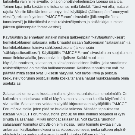
tarkoitettu vain niille sivuille, joilla on phpBB-ohjelmiston luomaa sisältöä.
Toinen tapa, jolla keräämme tietoa on se, mitä lähetät. Tämä voi olla, mutta ei
rajoita: Viestin lähettäminen anonyyminä käyttäjänä (Jälkeenpäin "anonyymit
viestit"), rekisteröityminen "AMCCF Forum"-sivustolle (jälkeenpäin "omat
tunnuksesi") ja lähettämäsi viestit rekisteröitymisen ja sisäänkirjautumisen
jälkeen (jälkeenpäin "omat viestisi").
Käyttäjätiliin tallennetaan ainakin nimesi (jälkeenpäin "käyttäjätunnuksesi"),
henkilökohtainen salasana, jolla kirjaudut sisään (jälkeenpäin "salasanasi") ja
henkilökohtainen toimiva sähköpostiosoite (jälkeenpäin
"sähköpostiosoitteesi"). Käyttäjätilisi "AMCCF Forum"-sivustolla on suojattu sen
maan tietoturvalailla, jossa palvelin sijaitsee. Kaikki muut tieto
käyttäjätunnuksen, salasanan ja sähköpostiosoitteen lisäksi, joita vaadimme
rekisteröityessä on meidän hallinnassamme. Kaikissa tapauksissa voit itse
päättää mitkä tiedot ovat julkisesti näkyvillä. Voit myös liittyä ja poistua
keskustelufoorumin postituslistalta koska tahansa haluat muokkaamalla omia
asetuksiasi.
Salasanasi on turvattu koodaamalla se yhdensuuntaisella menetelmällä. On
kuitenkin suositeltavaa, että et käytä samaa salasanaa kaikilla käyttämilläsi
sivustoilla. Salasanaasi voidaan käyttää kirjautumaan käyttäjätiliisi "AMCCF
Forum"-sivustolla, joten pidä se huolella tallessa. Missään tapauksessa
kukaan "AMCCF Forum"-sivustolta, phpBB tai muu kolmas osapuoli ei kysy
sinulta salasanaasi. Mikäli unohdat salasanasi. Voit käyttää "unohdin
salasanani" toimintoa phpBB-ohjelmistossa. Tämä toiminto pyytää sinua
antamaan käyttäjätunnuksesi ja sähköpostiosoitteesi, jonka jälkeen phpBB-
ohjelmisto luo uuden salasanan ja voit kirjautua jälleen sisään.