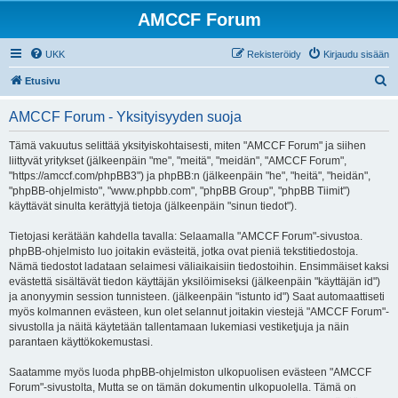
AMCCF Forum
UKK
Rekisteröidy
Kirjaudu sisään
E
Etusivu
t
AMCCF Forum - Yksityisyyden suoja
s
i
Tämä vakuutus selittää yksityiskohtaisesti, miten "AMCCF Forum" ja siihen
liittyvät yritykset (jälkeenpäin "me", "meitä", "meidän", "AMCCF Forum",
"https://amccf.com/phpBB3") ja phpBB:n (jälkeenpäin "he", "heitä", "heidän",
"phpBB-ohjelmisto", "www.phpbb.com", "phpBB Group", "phpBB Tiimit")
käyttävät sinulta kerättyjä tietoja (jälkeenpäin "sinun tiedot").
Tietojasi kerätään kahdella tavalla: Selaamalla "AMCCF Forum"-sivustoa.
phpBB-ohjelmisto luo joitakin evästeitä, jotka ovat pieniä tekstitiedostoja.
Nämä tiedostot ladataan selaimesi väliaikaisiin tiedostoihin. Ensimmäiset kaksi
evästettä sisältävät tiedon käyttäjän yksilöimiseksi (jälkeenpäin "käyttäjän id")
ja anonyymin session tunnisteen. (jälkeenpäin "istunto id") Saat automaattiseti
myös kolmannen evästeen, kun olet selannut joitakin viestejä "AMCCF Forum"-
sivustolla ja näitä käytetään tallentamaan lukemiasi vestiketjuja ja näin
parantaen käyttökokemustasi.
Saatamme myös luoda phpBB-ohjelmiston ulkopuolisen evästeen "AMCCF
Forum"-sivustolta, Mutta se on tämän dokumentin ulkopuolella. Tämä on