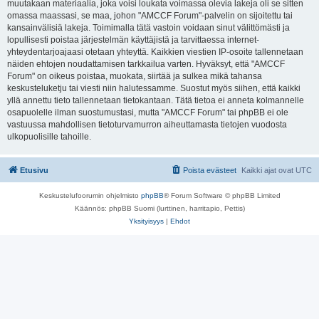
muutakaan materiaalia, joka voisi loukata voimassa olevia lakeja oli se sitten
omassa maassasi, se maa, johon "AMCCF Forum"-palvelin on sijoitettu tai
kansainvälisiä lakeja. Toimimalla tätä vastoin voidaan sinut välittömästi ja
lopullisesti poistaa järjestelmän käyttäjistä ja tarvittaessa internet-
yhteydentarjoajaasi otetaan yhteyttä. Kaikkien viestien IP-osoite tallennetaan
näiden ehtojen noudattamisen tarkkailua varten. Hyväksyt, että "AMCCF
Forum" on oikeus poistaa, muokata, siirtää ja sulkea mikä tahansa
keskusteluketju tai viesti niin halutessamme. Suostut myös siihen, että kaikki
yllä annettu tieto tallennetaan tietokantaan. Tätä tietoa ei anneta kolmannelle
osapuolelle ilman suostumustasi, mutta "AMCCF Forum" tai phpBB ei ole
vastuussa mahdollisen tietoturvamurron aiheuttamasta tietojen vuodosta
ulkopuolisille tahoille.
Etusivu
Poista evästeet
Kaikki ajat ovat
UTC
Keskustelufoorumin ohjelmisto
phpBB
® Forum Software © phpBB Limited
Käännös: phpBB Suomi (lurttinen, harritapio, Pettis)
Yksityisyys
|
Ehdot