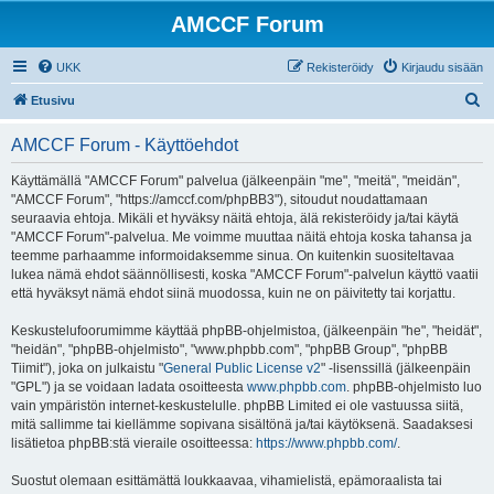
AMCCF Forum
UKK
Rekisteröidy
Kirjaudu sisään
E
Etusivu
t
AMCCF Forum - Käyttöehdot
s
i
Käyttämällä "AMCCF Forum" palvelua (jälkeenpäin "me", "meitä", "meidän",
"AMCCF Forum", "https://amccf.com/phpBB3"), sitoudut noudattamaan
seuraavia ehtoja. Mikäli et hyväksy näitä ehtoja, älä rekisteröidy ja/tai käytä
"AMCCF Forum"-palvelua. Me voimme muuttaa näitä ehtoja koska tahansa ja
teemme parhaamme informoidaksemme sinua. On kuitenkin suositeltavaa
lukea nämä ehdot säännöllisesti, koska "AMCCF Forum"-palvelun käyttö vaatii
että hyväksyt nämä ehdot siinä muodossa, kuin ne on päivitetty tai korjattu.
Keskustelufoorumimme käyttää phpBB-ohjelmistoa, (jälkeenpäin "he", "heidät",
"heidän", "phpBB-ohjelmisto", "www.phpbb.com", "phpBB Group", "phpBB
Tiimit"), joka on julkaistu "
General Public License v2
" -lisenssillä (jälkeenpäin
"GPL") ja se voidaan ladata osoitteesta
www.phpbb.com
. phpBB-ohjelmisto luo
vain ympäristön internet-keskustelulle. phpBB Limited ei ole vastuussa siitä,
mitä sallimme tai kiellämme sopivana sisältönä ja/tai käytöksenä. Saadaksesi
lisätietoa phpBB:stä vieraile osoitteessa:
https://www.phpbb.com/
.
Suostut olemaan esittämättä loukkaavaa, vihamielistä, epämoraalista tai