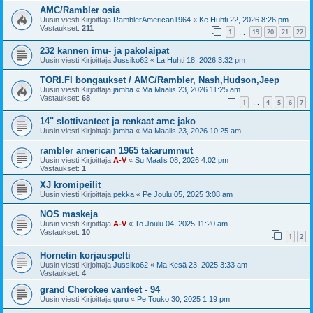
AMC/Rambler osia
Uusin viesti Kirjoittaja
RamblerAmerican1964
«
Ke Huhti 22, 2026 8:26 pm
Vastaukset:
211
1
19
20
21
22
…
232 kannen imu- ja pakolaipat
Uusin viesti Kirjoittaja
Jussiko62
«
La Huhti 18, 2026 3:32 pm
TORI.FI bongaukset / AMC/Rambler, Nash,Hudson,Jeep
Uusin viesti Kirjoittaja
jamba
«
Ma Maalis 23, 2026 11:25 am
Vastaukset:
68
1
4
5
6
7
…
14" slottivanteet ja renkaat amc jako
Uusin viesti Kirjoittaja
jamba
«
Ma Maalis 23, 2026 10:25 am
rambler american 1965 takarummut
Uusin viesti Kirjoittaja
A-V
«
Su Maalis 08, 2026 4:02 pm
Vastaukset:
1
XJ kromipeilit
Uusin viesti Kirjoittaja
pekka
«
Pe Joulu 05, 2025 3:08 am
NOS maskeja
Uusin viesti Kirjoittaja
A-V
«
To Joulu 04, 2025 11:20 am
Vastaukset:
10
1
2
Hornetin korjauspelti
Uusin viesti Kirjoittaja
Jussiko62
«
Ma Kesä 23, 2025 3:33 am
Vastaukset:
4
grand Cherokee vanteet - 94
Uusin viesti Kirjoittaja
guru
«
Pe Touko 30, 2025 1:19 pm