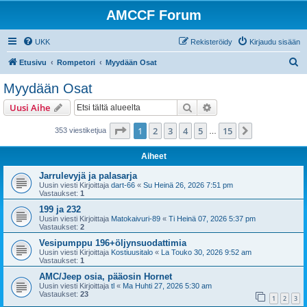
AMCCF Forum
UKK
Rekisteröidy
Kirjaudu sisään
E
Etusivu
Rompetori
Myydään Osat
t
Myydään Osat
s
Etsi
Tarkennettu haku
Uusi Aihe
i
Sivu
1
/
15
1
2
3
4
5
15
Seuraava
353 viestiketjua
…
Aiheet
Jarrulevyjä ja palasarja
Uusin viesti Kirjoittaja
dart-66
«
Su Heinä 26, 2026 7:51 pm
Vastaukset:
1
199 ja 232
Uusin viesti Kirjoittaja
Matokaivuri-89
«
Ti Heinä 07, 2026 5:37 pm
Vastaukset:
2
Vesipumppu 196+öljynsuodattimia
Uusin viesti Kirjoittaja
Kostiuusitalo
«
La Touko 30, 2026 9:52 am
Vastaukset:
1
AMC/Jeep osia, pääosin Hornet
Uusin viesti Kirjoittaja
tl
«
Ma Huhti 27, 2026 5:30 am
Vastaukset:
23
1
2
3