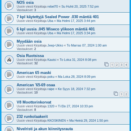
NOS osia
Uusin viesti Kirjoittaja
rebel70
«
Su Huhti 20, 2025 7:52 pm
Vastaukset:
3
7 kpl käytettyjä Sealed Power .030 mäntiä 401
Uusin viesti Kirjoittaja
Uba
«
Ma Helmi 17, 2025 3:44 pm
6 kpl uusia .045 Wiseco ylikoon mäntiä 401
Uusin viesti Kirjoittaja
Uba
«
Ma Helmi 17, 2025 3:34 pm
Myydään osia
Uusin viesti Kirjoittaja
Jeep-Ukko
«
To Marras 07, 2024 1:00 am
Vastaukset:
2
Osia Ruotsissa
Uusin viesti Kirjoittaja
Kautsi
«
To Loka 31, 2024 8:08 pm
Vastaukset:
32
1
2
3
4
American 65 maski
Uusin viesti Kirjoittaja
poku
«
Ma Loka 28, 2024 8:09 pm
American '65-69 osaa
Uusin viesti Kirjoittaja
raipe
«
Ke Syys 18, 2024 7:32 pm
Vastaukset:
10
1
2
V8 Moottorinkorvat
Uusin viesti Kirjoittaja
1320
«
Ti Elo 27, 2024 10:33 pm
Vastaukset:
8
232 runkolaakerit
Uusin viesti Kirjoittaja
KKOSKINEN
«
Ma Heinä 29, 2024 1:50 pm
Nivelristi ja akun kiinnitysrauta