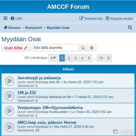
AMCCF Forum
UKK
Rekisteröidy
Kirjaudu sisään
E
Etusivu
Rompetori
Myydään Osat
t
Myydään Osat
s
Etsi
Tarkennettu haku
Uusi Aihe
i
Sivu
1
/
15
1
2
3
4
5
15
Seuraava
353 viestiketjua
…
Aiheet
Jarrulevyjä ja palasarja
Uusin viesti Kirjoittaja
dart-66
«
Su Heinä 26, 2026 7:51 pm
Vastaukset:
1
199 ja 232
Uusin viesti Kirjoittaja
Matokaivuri-89
«
Ti Heinä 07, 2026 5:37 pm
Vastaukset:
2
Vesipumppu 196+öljynsuodattimia
Uusin viesti Kirjoittaja
Kostiuusitalo
«
La Touko 30, 2026 9:52 am
Vastaukset:
1
AMC/Jeep osia, pääosin Hornet
Uusin viesti Kirjoittaja
tl
«
Ma Huhti 27, 2026 5:30 am
Vastaukset:
23
1
2
3