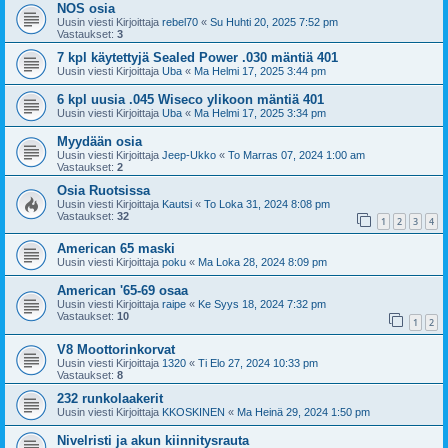
NOS osia
Uusin viesti Kirjoittaja
rebel70
«
Su Huhti 20, 2025 7:52 pm
Vastaukset:
3
7 kpl käytettyjä Sealed Power .030 mäntiä 401
Uusin viesti Kirjoittaja
Uba
«
Ma Helmi 17, 2025 3:44 pm
6 kpl uusia .045 Wiseco ylikoon mäntiä 401
Uusin viesti Kirjoittaja
Uba
«
Ma Helmi 17, 2025 3:34 pm
Myydään osia
Uusin viesti Kirjoittaja
Jeep-Ukko
«
To Marras 07, 2024 1:00 am
Vastaukset:
2
Osia Ruotsissa
Uusin viesti Kirjoittaja
Kautsi
«
To Loka 31, 2024 8:08 pm
Vastaukset:
32
1
2
3
4
American 65 maski
Uusin viesti Kirjoittaja
poku
«
Ma Loka 28, 2024 8:09 pm
American '65-69 osaa
Uusin viesti Kirjoittaja
raipe
«
Ke Syys 18, 2024 7:32 pm
Vastaukset:
10
1
2
V8 Moottorinkorvat
Uusin viesti Kirjoittaja
1320
«
Ti Elo 27, 2024 10:33 pm
Vastaukset:
8
232 runkolaakerit
Uusin viesti Kirjoittaja
KKOSKINEN
«
Ma Heinä 29, 2024 1:50 pm
Nivelristi ja akun kiinnitysrauta