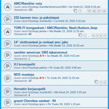
AMC/Rambler osia
Uusin viesti Kirjoittaja
RamblerAmerican1964
«
Ke Huhti 22, 2026 8:26 pm
Vastaukset:
211
1
19
20
21
22
…
232 kannen imu- ja pakolaipat
Uusin viesti Kirjoittaja
Jussiko62
«
La Huhti 18, 2026 3:32 pm
TORI.FI bongaukset / AMC/Rambler, Nash,Hudson,Jeep
Uusin viesti Kirjoittaja
jamba
«
Ma Maalis 23, 2026 11:25 am
Vastaukset:
68
1
4
5
6
7
…
14" slottivanteet ja renkaat amc jako
Uusin viesti Kirjoittaja
jamba
«
Ma Maalis 23, 2026 10:25 am
rambler american 1965 takarummut
Uusin viesti Kirjoittaja
A-V
«
Su Maalis 08, 2026 4:02 pm
Vastaukset:
1
XJ kromipeilit
Uusin viesti Kirjoittaja
pekka
«
Pe Joulu 05, 2025 3:08 am
NOS maskeja
Uusin viesti Kirjoittaja
A-V
«
To Joulu 04, 2025 11:20 am
Vastaukset:
10
1
2
Hornetin korjauspelti
Uusin viesti Kirjoittaja
Jussiko62
«
Ma Kesä 23, 2025 3:33 am
Vastaukset:
4
grand Cherokee vanteet - 94
Uusin viesti Kirjoittaja
guru
«
Pe Touko 30, 2025 1:19 pm