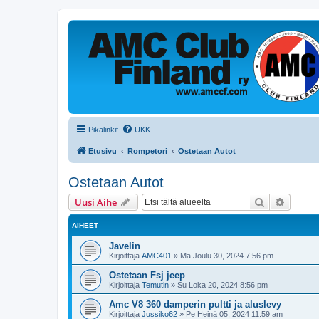
Pikalinkit
UKK
Etusivu
Rompetori
Ostetaan Autot
Ostetaan Autot
Etsi
Tarken
Uusi Aihe
AIHEET
Javelin
Kirjoittaja
AMC401
»
Ma Joulu 30, 2024 7:56 pm
Ostetaan Fsj jeep
Kirjoittaja
Temutin
»
Su Loka 20, 2024 8:56 pm
Amc V8 360 damperin pultti ja aluslevy
Kirjoittaja
Jussiko62
»
Pe Heinä 05, 2024 11:59 am