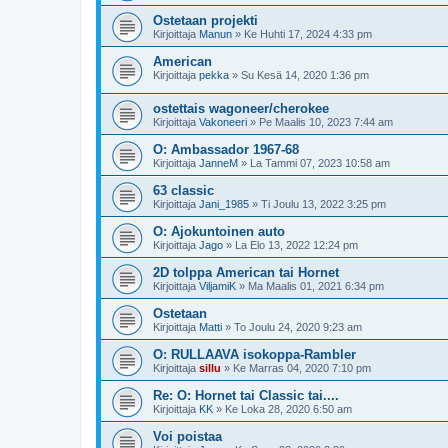
Ostetaan projekti
Kirjoittaja
Manun
»
Ke Huhti 17, 2024 4:33 pm
American
Kirjoittaja
pekka
»
Su Kesä 14, 2020 1:36 pm
ostettais wagoneer/cherokee
Kirjoittaja
Vakoneeri
»
Pe Maalis 10, 2023 7:44 am
O: Ambassador 1967-68
Kirjoittaja
JanneM
»
La Tammi 07, 2023 10:58 am
63 classic
Kirjoittaja
Jani_1985
»
Ti Joulu 13, 2022 3:25 pm
O: Ajokuntoinen auto
Kirjoittaja
Jago
»
La Elo 13, 2022 12:24 pm
2D tolppa American tai Hornet
Kirjoittaja
ViljamiK
»
Ma Maalis 01, 2021 6:34 pm
Ostetaan
Kirjoittaja
Matti
»
To Joulu 24, 2020 9:23 am
O: RULLAAVA isokoppa-Rambler
Kirjoittaja
sillu
»
Ke Marras 04, 2020 7:10 pm
Re: O: Hornet tai Classic tai....
Kirjoittaja
KK
»
Ke Loka 28, 2020 6:50 am
Voi poistaa