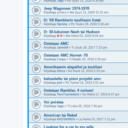
Kirjoittaja
Jago
»
Ke Syys 23, 2020 8:39 pm
Jeep Wagoneer 1974-1978
Kirjoittaja
sj.hero
»
Ma Syys 21, 2020 11:31 am
O: '69 Ramblerin tuulilasin listat
Kirjoittaja
Sammy
»
Pe Touko 29, 2020 5:18 am
O: 30-lukuinen Nash tai Hudson
Kirjoittaja
A-V
»
Ma Helmi 03, 2020 9:04 am
Ostetaan AMC
Kirjoittaja
JanneM
»
Ti Joulu 26, 2017 7:23 pm
Ostetaan AMC Hornet -70
Kirjoittaja
Curpa
»
Ti Maalis 20, 2018 2:20 pm
Amerikaanin alapallot ja tuulilasi
Kirjoittaja
Antza
»
Ke Kesä 12, 2019 5:33 pm
katsastettu tai pieni projekti amc
Kirjoittaja
jeeli
»
Pe Tammi 19, 2018 2:01 am
Ostetaan Rambler, 4 ovinen!
Kirjoittaja
TeroTuominiemi
»
Su Helmi 17, 2019 6:47 pm
Voi poistaa
Kirjoittaja
Jago
»
Ti Loka 25, 2016 7:45 pm
American tai Rebel
Kirjoittaja
KKOSKINEN
»
La Heinä 15, 2017 7:11 pm
Looking for a car to my wife.