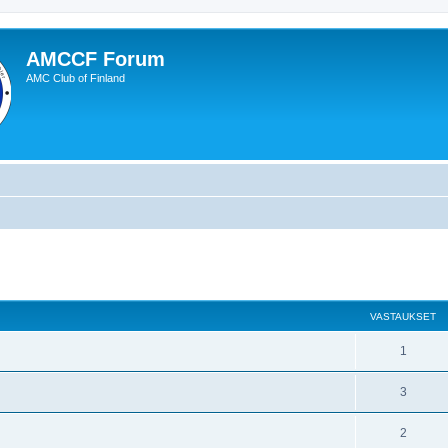
AMCCF Forum
AMC Club of Finland
nettu haku
VASTAUKSET
1
3
2