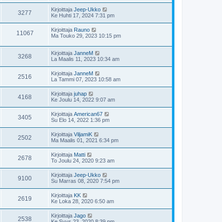
Kirjoittaja
Jeep-Ukko
3277
Ke Huhti 17, 2024 7:31 pm
Kirjoittaja
Rauno
11067
Ma Touko 29, 2023 10:15 pm
Kirjoittaja
JanneM
3268
La Maalis 11, 2023 10:34 am
Kirjoittaja
JanneM
2516
La Tammi 07, 2023 10:58 am
Kirjoittaja
juhap
4168
Ke Joulu 14, 2022 9:07 am
Kirjoittaja
American67
3405
Su Elo 14, 2022 1:36 pm
Kirjoittaja
ViljamiK
2502
Ma Maalis 01, 2021 6:34 pm
Kirjoittaja
Matti
2678
To Joulu 24, 2020 9:23 am
Kirjoittaja
Jeep-Ukko
9100
Su Marras 08, 2020 7:54 pm
Kirjoittaja
KK
2619
Ke Loka 28, 2020 6:50 am
Kirjoittaja
Jago
2538
Ke Syys 23, 2020 8:39 pm