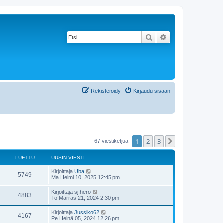
Etsi
Tarkennettu haku
Rekisteröidy
Kirjaudu sisään
1
2
3
Seuraava
67 viestiketjua
LUETTU
UUSIN VIESTI
Kirjoittaja
Uba
5749
Ma Helmi 10, 2025 12:45 pm
Kirjoittaja
sj.hero
4883
To Marras 21, 2024 2:30 pm
Kirjoittaja
Jussiko62
4167
Pe Heinä 05, 2024 12:26 pm