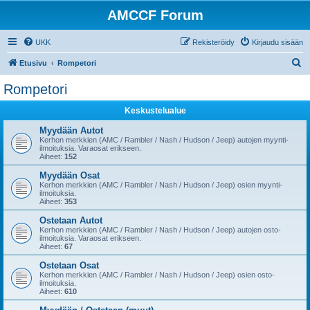
AMCCF Forum
UKK
Rekisteröidy
Kirjaudu sisään
E
Etusivu
Rompetori
t
Rompetori
s
Keskustelualue
i
Myydään Autot
Kerhon merkkien (AMC / Rambler / Nash / Hudson / Jeep) autojen myynti-
ilmoituksia. Varaosat erikseen.
Aiheet:
152
Myydään Osat
Kerhon merkkien (AMC / Rambler / Nash / Hudson / Jeep) osien myynti-
ilmoituksia.
Aiheet:
353
Ostetaan Autot
Kerhon merkkien (AMC / Rambler / Nash / Hudson / Jeep) autojen osto-
ilmoituksia. Varaosat erikseen.
Aiheet:
67
Ostetaan Osat
Kerhon merkkien (AMC / Rambler / Nash / Hudson / Jeep) osien osto-
ilmoituksia.
Aiheet:
610