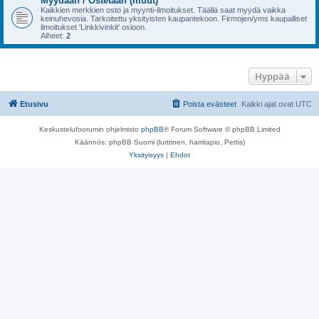
Myydään / Ostetaan (muut)
Kaikkien merkkien osto ja myynti-ilmoitukset. Täällä saat myydä vaikka
keinuhevosia. Tarkoitettu yksityisten kaupantekoon. Firmojen/yms kaupalliset
ilmoitukset 'Linkkivinkit' osioon.
Aiheet:
2
Hyppää
Etusivu
Poista evästeet
Kaikki ajat ovat
UTC
Keskustelufoorumin ohjelmisto
phpBB
® Forum Software © phpBB Limited
Käännös: phpBB Suomi (lurttinen, harritapio, Pettis)
Yksityisyys
|
Ehdot