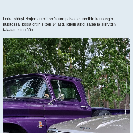
Letka päätyi Norjan autoliiton 'auton päivä' festareihin kaupungin
puistossa, jossa oltiin sitten 14 asti, jolloin alkoi sataa ja siirryttiin
takaisin leirintään.