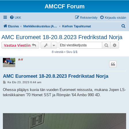
AMCCF Forum
UKK
Rekisteröidy
Kirjaudu sisään
E
Etusivu
Merkkikeskustelua (AMC/Rambler/Nash/Hudson/Jeep)
Kerhon Tapahtumat
t
AMC Euromeet 18-20.8.2023 Fredrikstad Norja
s
Etsi
Tarken
Vastaa Viestiin
i
8 viestiä • Sivu
1
/
1
A-V
AMC Euromeet 18-20.8.2023 Fredrikstad Norja
V
Ke Elo 23, 2023 6:44 am
i
e
Ohessa pläjäys kuvia tän vuoden Euromeet reissusta, mukana Jopen LS-
s
tekniikkainen '70 Hornet SST ja Römpän '64 Ambo 990 4D.
t
i