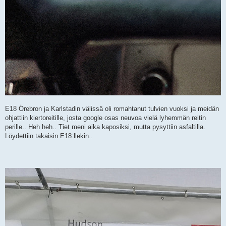
E18 Örebron ja Karlstadin välissä oli romahtanut tulvien vuoksi ja meidän
ohjattiin kiertoreitille, josta google osas neuvoa vielä lyhemmän reitin
perille.. Heh heh.. Tiet meni aika kaposiksi, mutta pysyttiin asfaltilla.
Löydettiin takaisin E18:llekin..