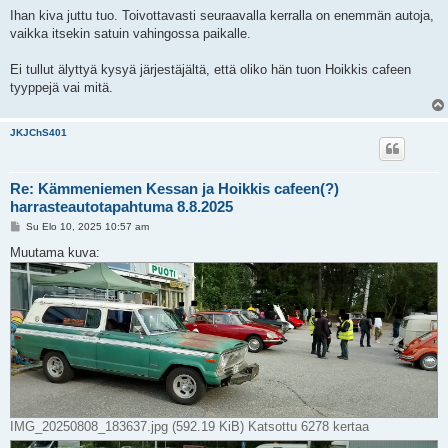
Ihan kiva juttu tuo. Toivottavasti seuraavalla kerralla on enemmän autoja,
vaikka itsekin satuin vahingossa paikalle.
Ei tullut älyttyä kysyä järjestäjältä, että oliko hän tuon Hoikkis cafeen
tyyppejä vai mitä.
JKJChS401
Re: Kämmeniemen Kessan ja Hoikkis cafeen(?)
harrasteautotapahtuma 8.8.2025
V
Su Elo 10, 2025 10:57 am
i
e
Muutama kuva:
s
t
i
IMG_20250808_183637.jpg (592.19 KiB) Katsottu 6278 kertaa