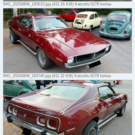
IMG_20250808_183613.jpg (431.26 KiB) Katsottu 6278 kertaa
IMG_20250808_183740.jpg (411.32 KiB) Katsottu 6278 kertaa