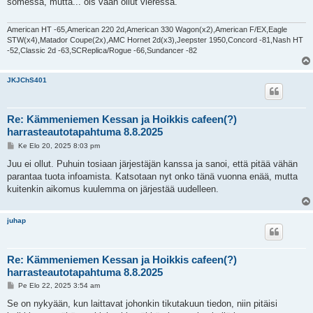
somessa, mutta... ois vaan ollut vieressä.
t
i
American HT -65,American 220 2d,American 330 Wagon(x2),American F/EX,Eagle
STW(x4),Matador Coupe(2x),AMC Hornet 2d(x3),Jeepster 1950,Concord -81,Nash HT
-52,Classic 2d -63,SCReplica/Rogue -66,Sundancer -82
JKJChS401
Re: Kämmeniemen Kessan ja Hoikkis cafeen(?)
harrasteautotapahtuma 8.8.2025
V
Ke Elo 20, 2025 8:03 pm
i
e
Juu ei ollut. Puhuin tosiaan järjestäjän kanssa ja sanoi, että pitää vähän
s
parantaa tuota infoamista. Katsotaan nyt onko tänä vuonna enää, mutta
t
i
kuitenkin aikomus kuulemma on järjestää uudelleen.
juhap
Re: Kämmeniemen Kessan ja Hoikkis cafeen(?)
harrasteautotapahtuma 8.8.2025
V
Pe Elo 22, 2025 3:54 am
i
e
Se on nykyään, kun laittavat johonkin tikutakuun tiedon, niin pitäisi
s