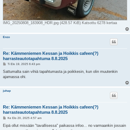
IMG_20250808_183908_HDR.jpg (428.57 KiB) Katsottu 6278 kertaa
Enzo
Re: Kämmeniemen Kessan ja Hoikkis cafeen(?)
harrasteautotapahtuma 8.8.2025
V
Ti Elo 19, 2025 6:43 pm
i
e
Sattumalta sain vihiä tapahtumasta ja poikkesin, kun olin muutenkin
s
ajamassa ohi.
t
i
juhap
Re: Kämmeniemen Kessan ja Hoikkis cafeen(?)
harrasteautotapahtuma 8.8.2025
V
Ke Elo 20, 2025 4:57 am
i
e
Eipä ollut missään "tavallisessa" paikassa infoo... no varmaankin jossain
s