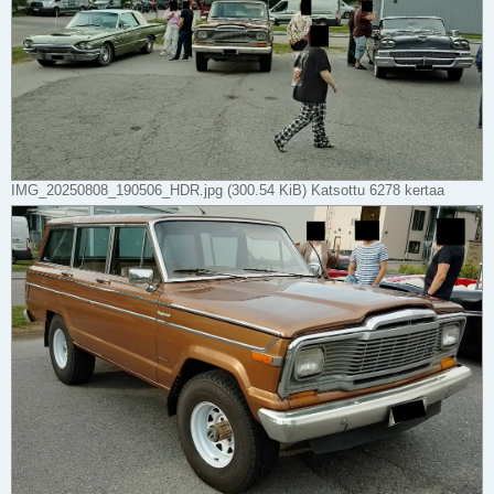
IMG_20250808_190506_HDR.jpg (300.54 KiB) Katsottu 6278 kertaa