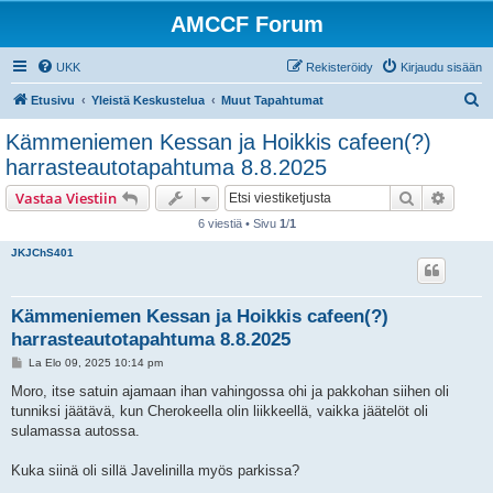
AMCCF Forum
UKK
Rekisteröidy
Kirjaudu sisään
E
Etusivu
Yleistä Keskustelua
Muut Tapahtumat
t
Kämmeniemen Kessan ja Hoikkis cafeen(?)
s
harrasteautotapahtuma 8.8.2025
i
Etsi
Tarken
Vastaa Viestiin
6 viestiä • Sivu
1
/
1
JKJChS401
Kämmeniemen Kessan ja Hoikkis cafeen(?)
harrasteautotapahtuma 8.8.2025
V
La Elo 09, 2025 10:14 pm
i
e
Moro, itse satuin ajamaan ihan vahingossa ohi ja pakkohan siihen oli
s
tunniksi jäätävä, kun Cherokeella olin liikkeellä, vaikka jäätelöt oli
t
i
sulamassa autossa.
Kuka siinä oli sillä Javelinilla myös parkissa?