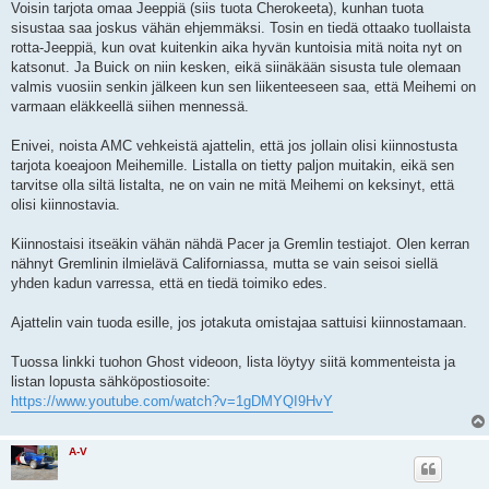
Voisin tarjota omaa Jeeppiä (siis tuota Cherokeeta), kunhan tuota
sisustaa saa joskus vähän ehjemmäksi. Tosin en tiedä ottaako tuollaista
rotta-Jeeppiä, kun ovat kuitenkin aika hyvän kuntoisia mitä noita nyt on
katsonut. Ja Buick on niin kesken, eikä siinäkään sisusta tule olemaan
valmis vuosiin senkin jälkeen kun sen liikenteeseen saa, että Meihemi on
varmaan eläkkeellä siihen mennessä.
Enivei, noista AMC vehkeistä ajattelin, että jos jollain olisi kiinnostusta
tarjota koeajoon Meihemille. Listalla on tietty paljon muitakin, eikä sen
tarvitse olla siltä listalta, ne on vain ne mitä Meihemi on keksinyt, että
olisi kiinnostavia.
Kiinnostaisi itseäkin vähän nähdä Pacer ja Gremlin testiajot. Olen kerran
nähnyt Gremlinin ilmielävä Californiassa, mutta se vain seisoi siellä
yhden kadun varressa, että en tiedä toimiko edes.
Ajattelin vain tuoda esille, jos jotakuta omistajaa sattuisi kiinnostamaan.
Tuossa linkki tuohon Ghost videoon, lista löytyy siitä kommenteista ja
listan lopusta sähköpostiosoite:
https://www.youtube.com/watch?v=1gDMYQI9HvY
A-V