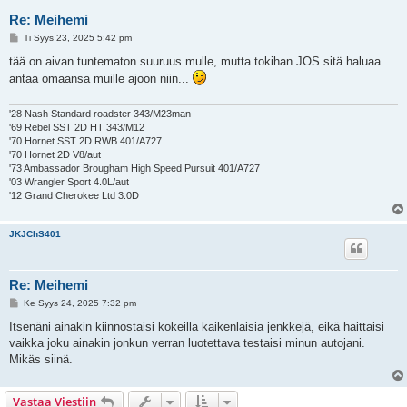
Re: Meihemi
V
Ti Syys 23, 2025 5:42 pm
i
e
tää on aivan tuntematon suuruus mulle, mutta tokihan JOS sitä haluaa
s
antaa omaansa muille ajoon niin...
t
i
'28 Nash Standard roadster 343/M23man
'69 Rebel SST 2D HT 343/M12
'70 Hornet SST 2D RWB 401/A727
'70 Hornet 2D V8/aut
'73 Ambassador Brougham High Speed Pursuit 401/A727
'03 Wrangler Sport 4.0L/aut
'12 Grand Cherokee Ltd 3.0D
JKJChS401
Re: Meihemi
V
Ke Syys 24, 2025 7:32 pm
i
e
Itsenäni ainakin kiinnostaisi kokeilla kaikenlaisia jenkkejä, eikä haittaisi
s
vaikka joku ainakin jonkun verran luotettava testaisi minun autojani.
t
i
Mikäs siinä.
Vastaa Viestiin