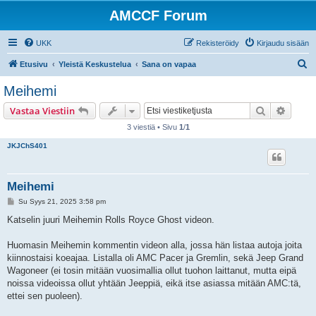
AMCCF Forum
UKK
Rekisteröidy
Kirjaudu sisään
E
Etusivu
Yleistä Keskustelua
Sana on vapaa
t
Meihemi
s
Etsi
Tarken
Vastaa Viestiin
i
3 viestiä • Sivu
1
/
1
JKJChS401
Meihemi
V
Su Syys 21, 2025 3:58 pm
i
e
Katselin juuri Meihemin Rolls Royce Ghost videon.
s
t
i
Huomasin Meihemin kommentin videon alla, jossa hän listaa autoja joita
kiinnostaisi koeajaa. Listalla oli AMC Pacer ja Gremlin, sekä Jeep Grand
Wagoneer (ei tosin mitään vuosimallia ollut tuohon laittanut, mutta eipä
noissa videoissa ollut yhtään Jeeppiä, eikä itse asiassa mitään AMC:tä,
ettei sen puoleen).