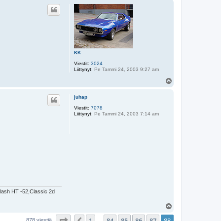
ö
s
KK
Viestit:
3024
Liittynyt:
Pe Tammi 24, 2003 9:27 am
Y
l
ö
juhap
s
Viestit:
7078
Liittynyt:
Pe Tammi 24, 2003 7:14 am
ash HT -52,Classic 2d
Y
l
Sivu
88
/
88
1
84
85
86
87
88
ö
Edellinen
878 viestiä
…