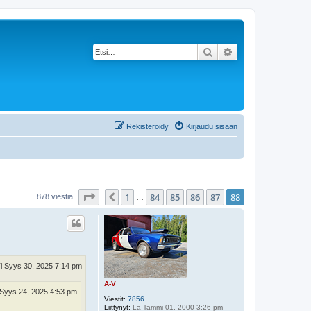
Etsi
Tarkennettu haku
Rekisteröidy
Kirjaudu sisään
Sivu
88
/
88
1
84
85
86
87
88
Edellinen
878 viestiä
…
i Syys 30, 2025 7:14 pm
A-V
Syys 24, 2025 4:53 pm
Viestit:
7856
Liittynyt:
La Tammi 01, 2000 3:26 pm