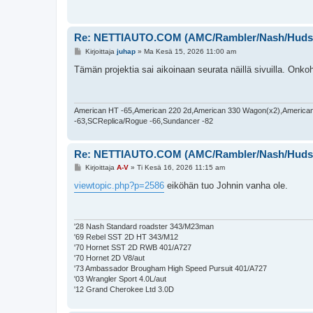
Re: NETTIAUTO.COM (AMC/Rambler/Nash/Huds
V
Kirjoittaja
juhap
»
Ma Kesä 15, 2026 11:00 am
i
e
Tämän projektia sai aikoinaan seurata näillä sivuilla. Onkoha
s
t
i
American HT -65,American 220 2d,American 330 Wagon(x2),American
-63,SCReplica/Rogue -66,Sundancer -82
Re: NETTIAUTO.COM (AMC/Rambler/Nash/Huds
V
Kirjoittaja
A-V
»
Ti Kesä 16, 2026 11:15 am
i
e
viewtopic.php?p=2586
eiköhän tuo Johnin vanha ole.
s
t
i
'28 Nash Standard roadster 343/M23man
'69 Rebel SST 2D HT 343/M12
'70 Hornet SST 2D RWB 401/A727
'70 Hornet 2D V8/aut
'73 Ambassador Brougham High Speed Pursuit 401/A727
'03 Wrangler Sport 4.0L/aut
'12 Grand Cherokee Ltd 3.0D