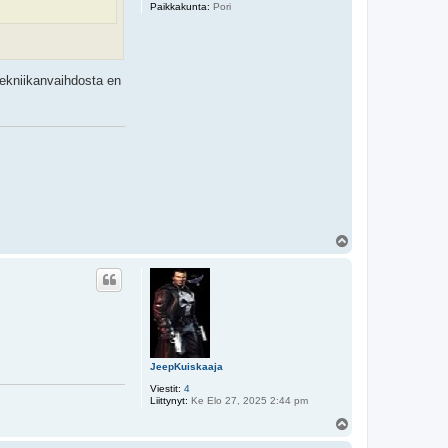
Paikkakunta:
Pori
 tekniikanvaihdosta en
Y
l
ö
s
JeepKuiskaaja
Viestit:
4
Liittynyt:
Ke Elo 27, 2025 2:44 pm
Y
l