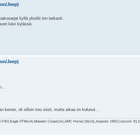
on/Jeep)
akosarjat kyllä yksilöi ton tarkasti.
averi kävi kylässä.
on/Jeep)
...
ran, oli silloin tosi siisti, mutta aikaa on kulunut....
 F/EX,Eagle STW(x4),Matador Coupe(2x),AMC Hornet 2d(x3),Jeepster 1950,Concord -81,N