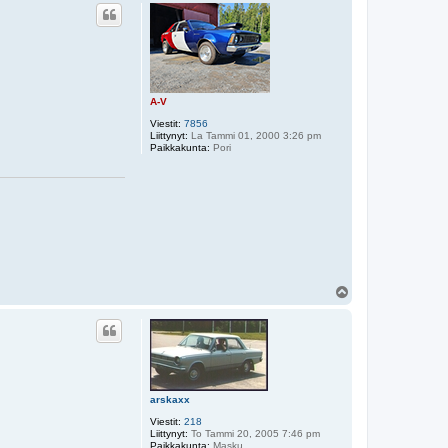
ö
s
A-V
Viestit:
7856
Liittynyt:
La Tammi 01, 2000 3:26 pm
Paikkakunta:
Pori
Y
l
ö
s
arskaxx
Viestit:
218
Liittynyt:
To Tammi 20, 2005 7:46 pm
Paikkakunta:
Masku