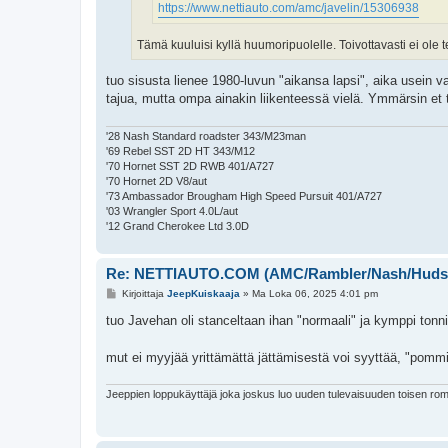
https://www.nettiauto.com/amc/javelin/15306938
Tämä kuuluisi kyllä huumoripuolelle. Toivottavasti ei ole
tuo sisusta lienee 1980-luvun "aikansa lapsi", aika usein va
tajua, mutta ompa ainakin liikenteessä vielä. Ymmärsin et
'28 Nash Standard roadster 343/M23man
'69 Rebel SST 2D HT 343/M12
'70 Hornet SST 2D RWB 401/A727
'70 Hornet 2D V8/aut
'73 Ambassador Brougham High Speed Pursuit 401/A727
'03 Wrangler Sport 4.0L/aut
'12 Grand Cherokee Ltd 3.0D
Re: NETTIAUTO.COM (AMC/Rambler/Nash/Huds
V
Kirjoittaja
JeepKuiskaaja
»
Ma Loka 06, 2025 4:01 pm
i
e
tuo Javehan oli stanceltaan ihan "normaali" ja kymppi to
s
t
i
mut ei myyjää yrittämättä jättämisestä voi syyttää, "po
Jeeppien loppukäyttäjä joka joskus luo uuden tulevaisuuden toisen rom