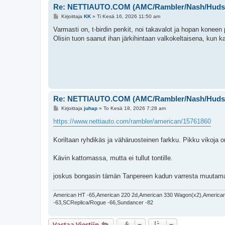
Re: NETTIAUTO.COM (AMC/Rambler/Nash/Huds
V
Kirjoittaja
KK
»
Ti Kesä 16, 2026 11:50 am
i
e
Varmasti on, t-birdin penkit, noi takavalot ja hopan koneen p
s
Olisin tuon saanut ihan järkihintaan valkokeltaisena, kun k
t
i
Re: NETTIAUTO.COM (AMC/Rambler/Nash/Huds
V
Kirjoittaja
juhap
»
To Kesä 18, 2026 7:28 am
i
e
https://www.nettiauto.com/rambler/american/15761860
s
t
i
Koriltaan ryhdikäs ja vähäruosteinen farkku. Pikku vikoja on
Kävin kattomassa, mutta ei tullut tontille.
joskus bongasin tämän Tanpereen kadun varresta muutaman ker
American HT -65,American 220 2d,American 330 Wagon(x2),American
-63,SCReplica/Rogue -66,Sundancer -82
Vastaa Viestiin