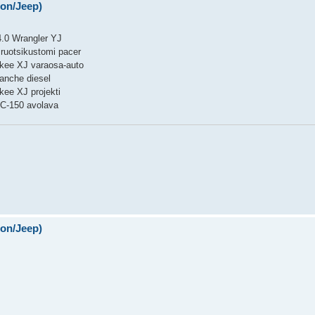
on/Jeep)
4.0 Wrangler YJ
 ruotsikustomi pacer
kee XJ varaosa-auto
nche diesel
kee XJ projekti
C-150 avolava
on/Jeep)