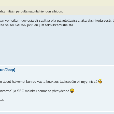
 tehty mitään peruuttamatonta hienoon aihioon.
an verhoiltu muoviosia eli saattaa olla palautettavissa aika yksinkertaisesti.
 tää seisoi KAUAN johtuen just tekniikkamurheista.
on/Jeep)
nnin about halvempi kun se vasta kuukaus taaksepäin oli myynnissä
mminvarma" ja SBC mainittu samassa yhteydessä
ulle.