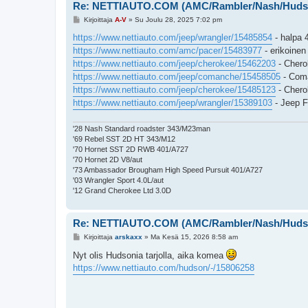
Re: NETTIAUTO.COM (AMC/Rambler/Nash/Huds
V
Kirjoittaja
A-V
»
Su Joulu 28, 2025 7:02 pm
i
e
https://www.nettiauto.com/jeep/wrangler/15485854
- halpa 
s
https://www.nettiauto.com/amc/pacer/15483977
- erikoinen
t
i
https://www.nettiauto.com/jeep/cherokee/15462203
- Chero
https://www.nettiauto.com/jeep/comanche/15458505
- Coma
https://www.nettiauto.com/jeep/cherokee/15485123
- Chero
https://www.nettiauto.com/jeep/wrangler/15389103
- Jeep F
'28 Nash Standard roadster 343/M23man
'69 Rebel SST 2D HT 343/M12
'70 Hornet SST 2D RWB 401/A727
'70 Hornet 2D V8/aut
'73 Ambassador Brougham High Speed Pursuit 401/A727
'03 Wrangler Sport 4.0L/aut
'12 Grand Cherokee Ltd 3.0D
Re: NETTIAUTO.COM (AMC/Rambler/Nash/Huds
V
Kirjoittaja
arskaxx
»
Ma Kesä 15, 2026 8:58 am
i
e
Nyt olis Hudsonia tarjolla, aika komea
s
https://www.nettiauto.com/hudson/-/15806258
t
i