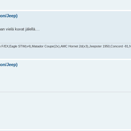
on/Jeep)
n vielä kuvat jälellä....
 F/EX,Eagle STW(x4),Matador Coupe(2x),AMC Hornet 2d(x3),Jeepster 1950,Concord -81,N
on/Jeep)