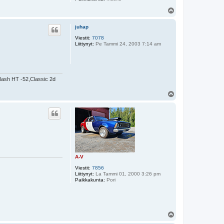
Y
l
ö
juhap
s
Viestit:
7078
Liittynyt:
Pe Tammi 24, 2003 7:14 am
ash HT -52,Classic 2d
Y
l
ö
s
A-V
Viestit:
7856
Liittynyt:
La Tammi 01, 2000 3:26 pm
Paikkakunta:
Pori
Y
l