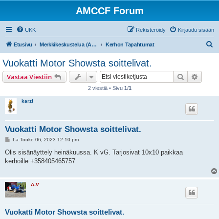
AMCCF Forum
UKK
Rekisteröidy
Kirjaudu sisään
E
Etusivu
Merkkikeskustelua (AMC/Rambler/Nash/Hudson/Jeep)
Kerhon Tapahtumat
t
Vuokatti Motor Showsta soittelivat.
s
Etsi
Tarken
Vastaa Viestiin
i
2 viestiä • Sivu
1
/
1
karzi
Vuokatti Motor Showsta soittelivat.
V
La Touko 06, 2023 12:10 pm
i
e
Olis sisänäyttely heinäkuussa. K vG. Tarjosivat 10x10 paikkaa
s
kerhoille.+358405465757
t
i
A-V
Vuokatti Motor Showsta soittelivat.