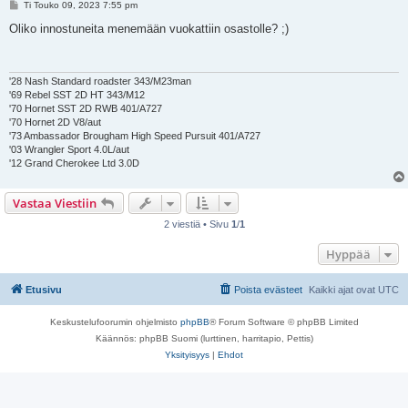
V
Ti Touko 09, 2023 7:55 pm
i
e
Oliko innostuneita menemään vuokattiin osastolle? ;)
s
t
i
'28 Nash Standard roadster 343/M23man
'69 Rebel SST 2D HT 343/M12
'70 Hornet SST 2D RWB 401/A727
'70 Hornet 2D V8/aut
'73 Ambassador Brougham High Speed Pursuit 401/A727
'03 Wrangler Sport 4.0L/aut
'12 Grand Cherokee Ltd 3.0D
Vastaa Viestiin
2 viestiä • Sivu
1
/
1
Hyppää
Etusivu
Poista evästeet
Kaikki ajat ovat
UTC
Keskustelufoorumin ohjelmisto
phpBB
® Forum Software © phpBB Limited
Käännös: phpBB Suomi (lurttinen, harritapio, Pettis)
Yksityisyys
|
Ehdot