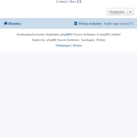
1 viesti • Sivu
1
/
1
Hyppää
Etusivu
Poista evästeet
Kaikki ajat ovat
UTC
Keskustelufoorumin ohjelmisto
phpBB
® Forum Software © phpBB Limited
Käännös: phpBB Suomi (lurttinen, harritapio, Pettis)
Yksityisyys
|
Ehdot