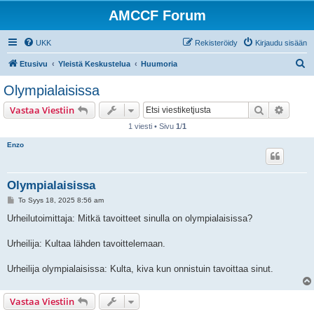
AMCCF Forum
UKK
Rekisteröidy
Kirjaudu sisään
E
Etusivu
Yleistä Keskustelua
Huumoria
t
Olympialaisissa
s
Etsi
Tarken
Vastaa Viestiin
i
1 viesti • Sivu
1
/
1
Enzo
Olympialaisissa
V
To Syys 18, 2025 8:56 am
i
e
Urheilutoimittaja: Mitkä tavoitteet sinulla on olympialaisissa?
s
t
i
Urheilija: Kultaa lähden tavoittelemaan.
Urheilija olympialaisissa: Kulta, kiva kun onnistuin tavoittaa sinut.
Vastaa Viestiin