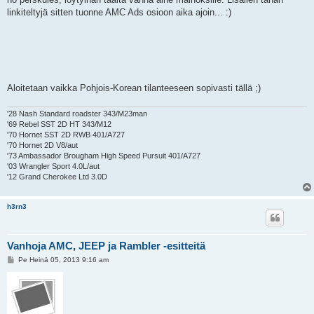
s
linkiteltyjä sitten tuonne AMC Ads osioon aika ajoin... :)
t
i
Aloitetaan vaikka Pohjois-Korean tilanteeseen sopivasti tällä ;)
'28 Nash Standard roadster 343/M23man
'69 Rebel SST 2D HT 343/M12
'70 Hornet SST 2D RWB 401/A727
'70 Hornet 2D V8/aut
'73 Ambassador Brougham High Speed Pursuit 401/A727
'03 Wrangler Sport 4.0L/aut
'12 Grand Cherokee Ltd 3.0D
h3rn3
Vanhoja AMC, JEEP ja Rambler -esitteitä
V
Pe Heinä 05, 2013 9:16 am
i
e
s
t
i