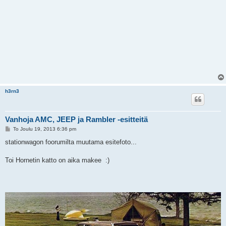
h3rn3
Vanhoja AMC, JEEP ja Rambler -esitteitä
V
To Joulu 19, 2013 6:36 pm
i
e
stationwagon foorumilta muutama esitefoto...
s
t
i
Toi Hornetin katto on aika makee :)