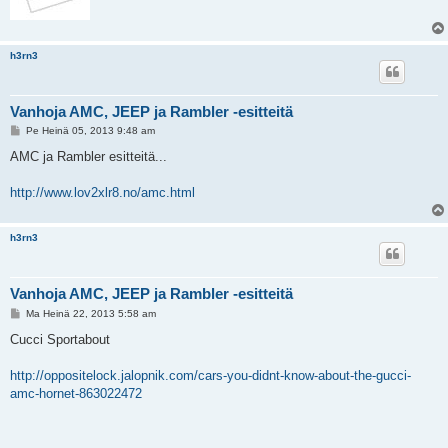
h3rn3
Vanhoja AMC, JEEP ja Rambler -esitteitä
V
Pe Heinä 05, 2013 9:48 am
i
e
AMC ja Rambler esitteitä...
s
t
i
http://www.lov2xlr8.no/amc.html
h3rn3
Vanhoja AMC, JEEP ja Rambler -esitteitä
V
Ma Heinä 22, 2013 5:58 am
i
e
Cucci Sportabout
s
t
i
http://oppositelock.jalopnik.com/cars-you-didnt-know-about-the-gucci-
amc-hornet-863022472