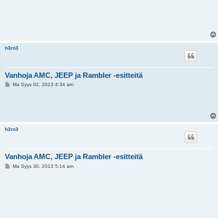
h3rn3
Vanhoja AMC, JEEP ja Rambler -esitteitä
V
Ma Syys 02, 2013 4:34 am
i
e
s
t
i
h3rn3
Vanhoja AMC, JEEP ja Rambler -esitteitä
V
Ma Syys 30, 2013 5:14 am
i
e
s
t
i