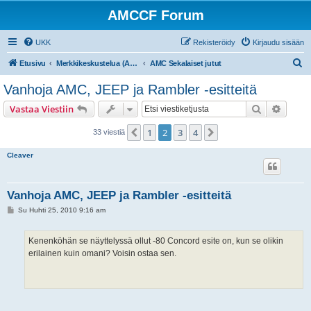
AMCCF Forum
UKK
Rekisteröidy
Kirjaudu sisään
E
Etusivu
Merkkikeskustelua (AMC/Rambler/Nash/Hudson/Jeep)
AMC Sekalaiset jutut
t
Vanhoja AMC, JEEP ja Rambler -esitteitä
s
Etsi
Tarken
Vastaa Viestiin
i
1
2
3
4
Edellinen
Seuraava
33 viestiä
Cleaver
Vanhoja AMC, JEEP ja Rambler -esitteitä
V
Su Huhti 25, 2010 9:16 am
i
e
s
Kenenköhän se näyttelyssä ollut -80 Concord esite on, kun se olikin
t
i
erilainen kuin omani? Voisin ostaa sen.