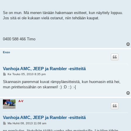
Se on mun. Mä menen tänään hakemaan esitteet, kun näyttely loppuu.
Jos sitä ei ole kukaan vielä ostanut, niin tehdään kaupat.
0400 588 466 Timo
Enzo
Vanhoja AMC, JEEP ja Rambler -esitteitä
V
Ke Touko 05, 2010 8:35 pm
i
e
Skannasin paremmat kuvat rämpyläesitteistä, kun huomasin että hei,
s
mun printterissähän on skanneri! :) :D ::) :-[
t
i
A-V
Vanhoja AMC, JEEP ja Rambler -esitteitä
V
Ma Huhti 08, 2013 11:08 am
i
e
no perskules, löytyihän täältä vanha aihe mainoksille. Lisäilen tähän