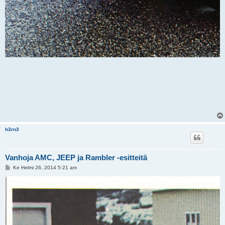
h3rn3
Vanhoja AMC, JEEP ja Rambler -esitteitä
V
Ke Helmi 26, 2014 5:21 am
i
e
s
t
i