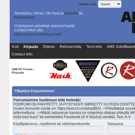
Valitse kieli:
Tervetuloa, Vieras. Ole hyvä ja
kirjaudu
tai
Rekisteröidy
Yhdistyksen päivitetyt säännöt löydät
Contact Infon alta
https://amccf.com/yhteys.html
Koti
Kirjaudu
Ohjeita
Rekisteröidy
Tech Info
AMC Ads/Maino
Contact Info
AMCCF Forum
›
Kirjaudu
Ylläpidon kirjautuminen
Foorumiamme huolletaan tällä hetkellä!
FOORUMI ON PÄIVITETTY JA PYSYVÄSTI SIIRRETTY UUTEEN OSOITTEESEEN 
Uuden foorumin osoite on: https://amccf.com/phpBB3/ -->Päivittäkää suosik
tallennettuna. -->Mikäli salasanan kanssa on ongelmia ottakaa yhteyttä Wh
neljä kasi kuus" tai esimerkiksi Facebook (A-V Nauha) viestillä. Terv, A-V
Käyttäjätunnus, näyttönimi tai sähköpostiosoite
:
Salasana
: