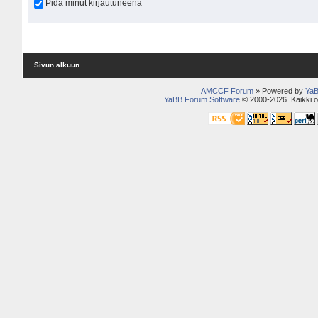
Pidä minut kirjautuneena
Sivun alkuun
AMCCF Forum
» Powered by
YaB
YaBB Forum Software
© 2000-2026. Kaikki o