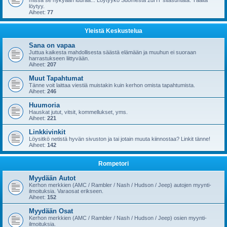
missä se nykyään luuraa... Löytyykö Suomesta 2dHT sitäsuntätä. Täältä
löytyy.
Aiheet:
77
Yleistä Keskustelua
Sana on vapaa
Juttua kaikesta mahdollisesta säästä elämään ja muuhun ei suoraan
harrastukseen liittyvään.
Aiheet:
207
Muut Tapahtumat
Tänne voit laittaa viestiä muistakin kuin kerhon omista tapahtumista.
Aiheet:
246
Huumoria
Hauskat jutut, vitsit, kommellukset, yms.
Aiheet:
221
Linkkivinkit
Löysitkö netistä hyvän sivuston ja tai jotain muuta kiinnostaa? Linkit tänne!
Aiheet:
142
Rompetori
Myydään Autot
Kerhon merkkien (AMC / Rambler / Nash / Hudson / Jeep) autojen myynti-
ilmoituksia. Varaosat erikseen.
Aiheet:
152
Myydään Osat
Kerhon merkkien (AMC / Rambler / Nash / Hudson / Jeep) osien myynti-
ilmoituksia.