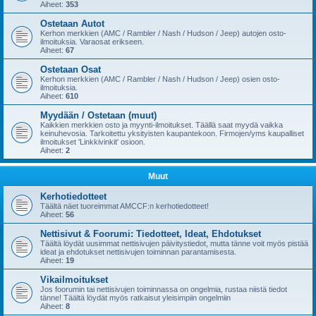
Aiheet:
353
Ostetaan Autot
Kerhon merkkien (AMC / Rambler / Nash / Hudson / Jeep) autojen osto-
ilmoituksia. Varaosat erikseen.
Aiheet:
67
Ostetaan Osat
Kerhon merkkien (AMC / Rambler / Nash / Hudson / Jeep) osien osto-
ilmoituksia.
Aiheet:
610
Myydään / Ostetaan (muut)
Kaikkien merkkien osto ja myynti-ilmoitukset. Täällä saat myydä vaikka
keinuhevosia. Tarkoitettu yksityisten kaupantekoon. Firmojen/yms kaupalliset
ilmoitukset 'Linkkivinkit' osioon.
Aiheet:
2
Muut
Kerhotiedotteet
Täältä näet tuoreimmat AMCCF:n kerhotiedotteet!
Aiheet:
56
Nettisivut & Foorumi: Tiedotteet, Ideat, Ehdotukset
Täältä löydät uusimmat nettisivujen päivitystiedot, mutta tänne voit myös pistää
ideat ja ehdotukset nettisivujen toiminnan parantamisesta.
Aiheet:
19
Vikailmoitukset
Jos foorumin tai nettisivujen toiminnassa on ongelmia, rustaa niistä tiedot
tänne! Täältä löydät myös ratkaisut yleisimpiin ongelmiin
Aiheet:
8