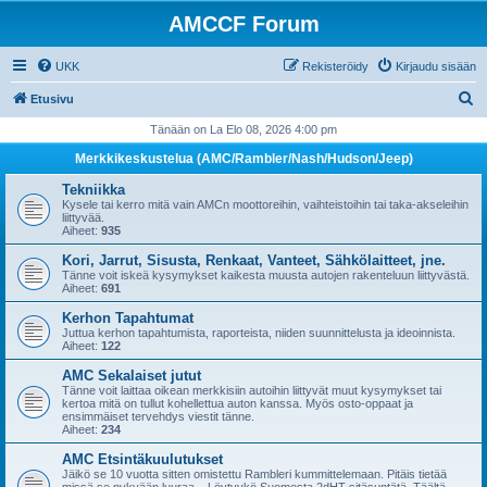
AMCCF Forum
UKK
Rekisteröidy
Kirjaudu sisään
E
Etusivu
t
Tänään on La Elo 08, 2026 4:00 pm
s
Merkkikeskustelua (AMC/Rambler/Nash/Hudson/Jeep)
i
Tekniikka
Kysele tai kerro mitä vain AMCn moottoreihin, vaihteistoihin tai taka-akseleihin
liittyvää.
Aiheet:
935
Kori, Jarrut, Sisusta, Renkaat, Vanteet, Sähkölaitteet, jne.
Tänne voit iskeä kysymykset kaikesta muusta autojen rakenteluun liittyvästä.
Aiheet:
691
Kerhon Tapahtumat
Juttua kerhon tapahtumista, raporteista, niiden suunnittelusta ja ideoinnista.
Aiheet:
122
AMC Sekalaiset jutut
Tänne voit laittaa oikean merkkisiin autoihin liittyvät muut kysymykset tai
kertoa mitä on tullut kohellettua auton kanssa. Myös osto-oppaat ja
ensimmäiset tervehdys viestit tänne.
Aiheet:
234
AMC Etsintäkuulutukset
Jäikö se 10 vuotta sitten omistettu Rambleri kummittelemaan. Pitäis tietää